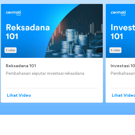
2 video
6 video
Reksadana 101
Investasi 1
Pembahasan seputar investasi reksadana
Pembahasan 
Lihat Video
Lihat Vide