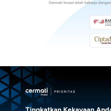
Cermati Invest telah bekerja denga
Tingkatkan Kekayaan And