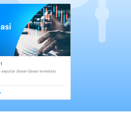
01
seputar dasar-dasar investasi
o