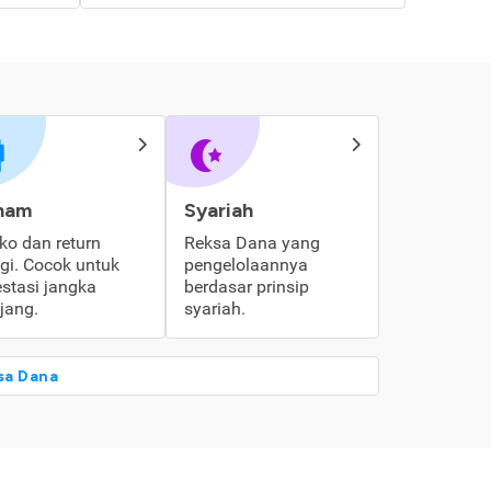
ham
Syariah
iko dan return
Reksa Dana yang
ggi. Cocok untuk
pengelolaannya
estasi jangka
berdasar prinsip
jang.
syariah.
sa Dana