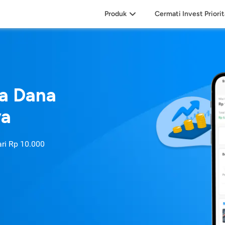
Produk
Cermati Invest Priori
sa Dana
ya
ari
Rp 10.000