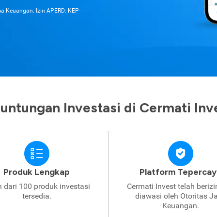
asa Keuangan. Izin APERD: KEP-
untungan Investasi di Cermati Inv
Produk Lengkap
Platform Tepercay
h dari 100 produk investasi
Cermati Invest telah beriz
tersedia.
diawasi oleh Otoritas J
Keuangan.