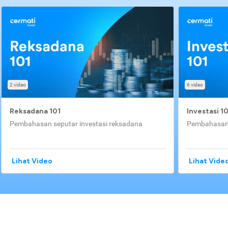
2 video
6 video
Reksadana 101
Investasi 1
Pembahasan seputar investasi reksadana
Pembahasan 
Lihat Video
Lihat Vide