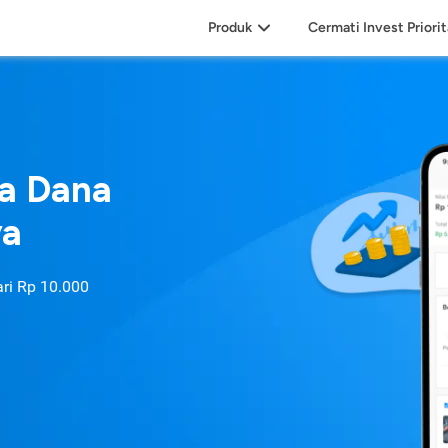
Produk
Cermati Invest Priori
sa Dana
ya
ari
Rp 10.000