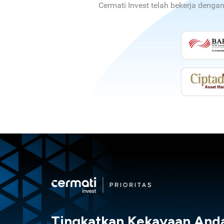
Cermati Invest telah bekerja denga
Tingkatkan Kekayaan And