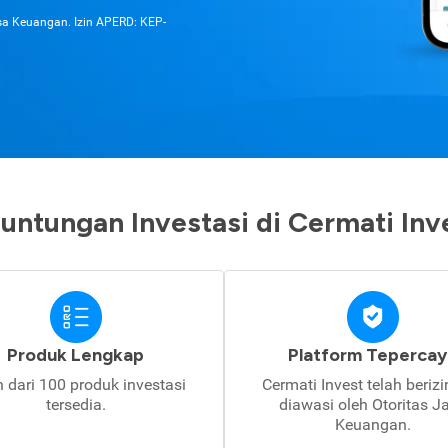
asa Keuangan. Izin APERD: KEP-
untungan Investasi di Cermati Inv
Produk Lengkap
Platform Tepercay
h dari 100 produk investasi
Cermati Invest telah beriz
tersedia.
diawasi oleh Otoritas J
Keuangan.