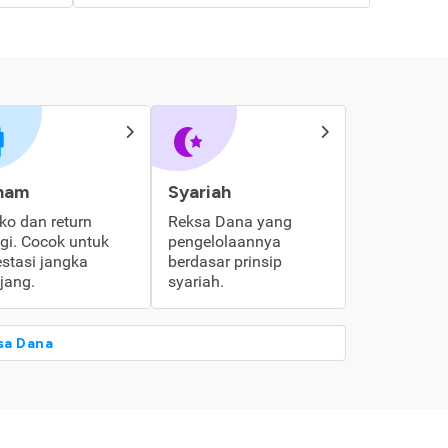
ham
Syariah
iko dan return
Reksa Dana yang
ggi. Cocok untuk
pengelolaannya
estasi jangka
berdasar prinsip
jang.
syariah.
sa Dana