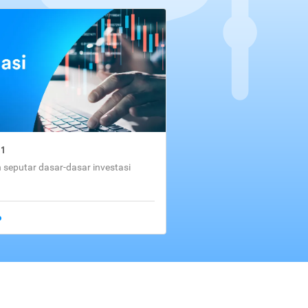
01
seputar dasar-dasar investasi
o