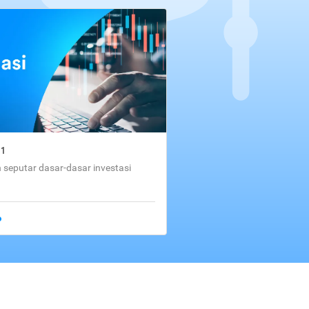
01
seputar dasar-dasar investasi
o