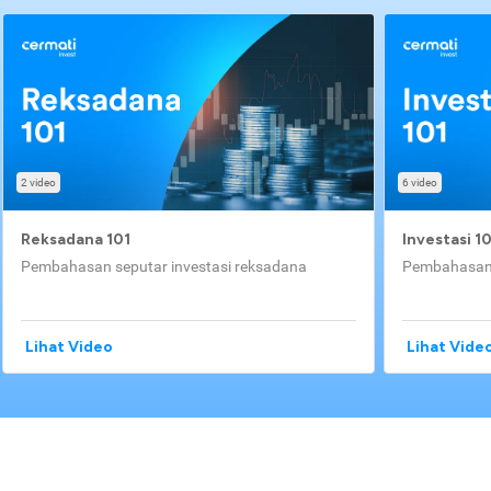
2 video
6 video
Reksadana 101
Investasi 1
Pembahasan seputar investasi reksadana
Pembahasan 
Lihat Video
Lihat Vide