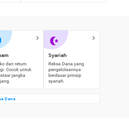
ham
Syariah
iko dan return
Reksa Dana yang
ggi. Cocok untuk
pengelolaannya
estasi jangka
berdasar prinsip
jang.
syariah.
sa Dana