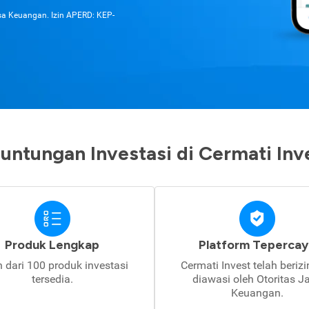
asa Keuangan. Izin APERD: KEP-
untungan Investasi di Cermati Inv
Produk Lengkap
Platform Tepercay
h dari 100 produk investasi
Cermati Invest telah beriz
tersedia.
diawasi oleh Otoritas J
Keuangan.