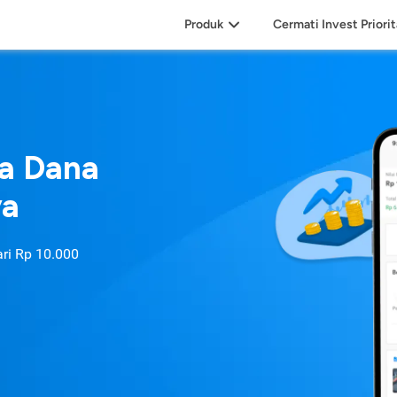
Produk
Cermati Invest Priori
sa Dana
ya
ari
Rp 10.000