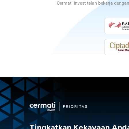
Cermati Invest telah bekerja denga
Tingkatkan Kekayaan And