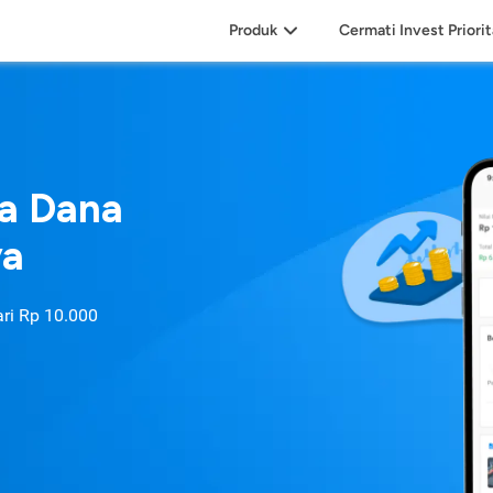
Produk
Cermati Invest Priori
sa Dana
ya
ari
Rp 10.000