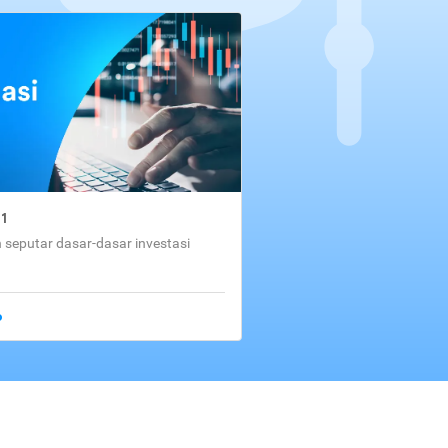
01
seputar dasar-dasar investasi
o