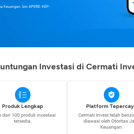
asa Keuangan. Izin APERD: KEP-
untungan Investasi di Cermati Inv
Produk Lengkap
Platform Tepercay
h dari 100 produk investasi
Cermati Invest telah beriz
tersedia.
diawasi oleh Otoritas J
Keuangan.