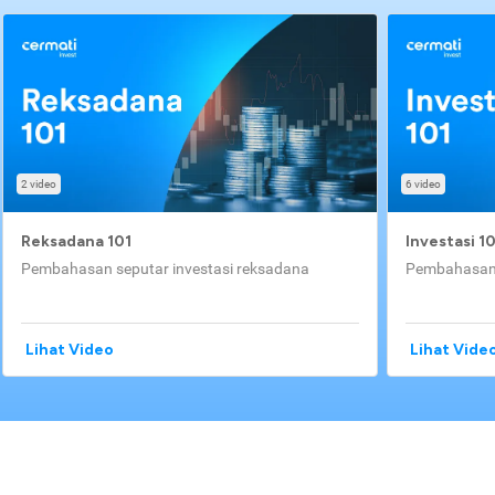
2 video
6 video
Reksadana 101
Investasi 1
Pembahasan seputar investasi reksadana
Pembahasan 
Lihat Video
Lihat Vide