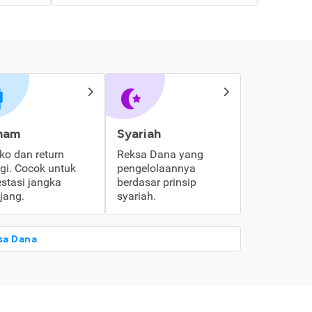
ham
Syariah
iko dan return
Reksa Dana yang
ggi. Cocok untuk
pengelolaannya
estasi jangka
berdasar prinsip
jang.
syariah.
sa Dana