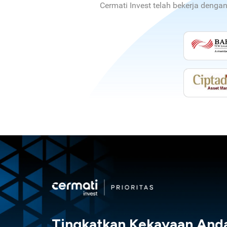
Cermati Invest telah bekerja denga
Tingkatkan Kekayaan And