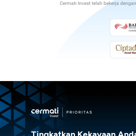
Cermati Invest telah bekerja denga
Tingkatkan Kekayaan And