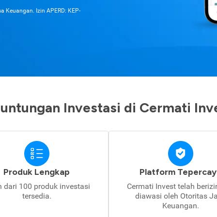
asa Keuangan. Izin APERD: KEP-
untungan Investasi di Cermati Inv
Produk Lengkap
Platform Tepercay
h dari 100 produk investasi
Cermati Invest telah beriz
tersedia.
diawasi oleh Otoritas J
Keuangan.