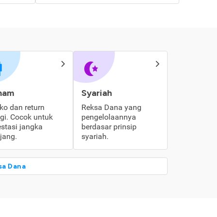
ham
Syariah
iko dan return
Reksa Dana yang
ggi. Cocok untuk
pengelolaannya
estasi jangka
berdasar prinsip
jang.
syariah.
sa Dana