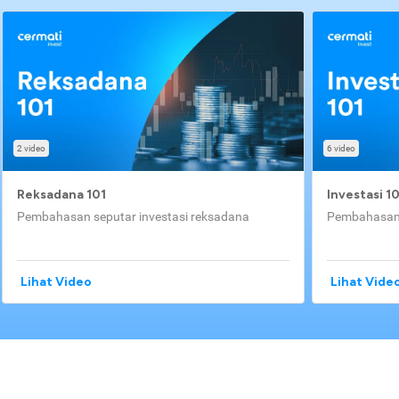
2 video
6 video
Reksadana 101
Investasi 1
Pembahasan seputar investasi reksadana
Pembahasan 
Lihat Video
Lihat Vide