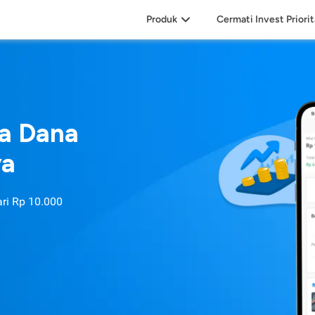
Produk
Cermati Invest Priori
sa Dana
ya
ari
Rp 10.000