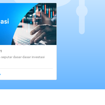
01
seputar dasar-dasar investasi
o