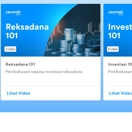
2 video
6 video
Reksadana 101
Investasi 1
Pembahasan seputar investasi reksadana
Pembahasan 
Lihat Video
Lihat Vide