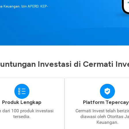
asa Keuangan. Izin APERD: KEP-
untungan Investasi di Cermati Inv
Produk Lengkap
Platform Tepercay
h dari 100 produk investasi
Cermati Invest telah beriz
tersedia.
diawasi oleh Otoritas J
Keuangan.