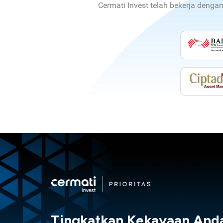
Cermati Invest telah bekerja denga
Tingkatkan Kekayaan And