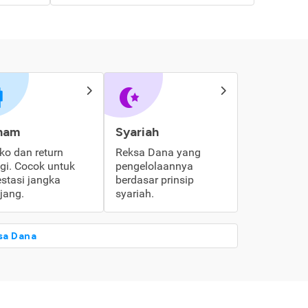
ham
Syariah
iko dan return
Reksa Dana yang
ggi. Cocok untuk
pengelolaannya
estasi jangka
berdasar prinsip
jang.
syariah.
sa Dana