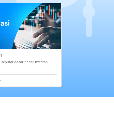
01
seputar dasar-dasar investasi
o