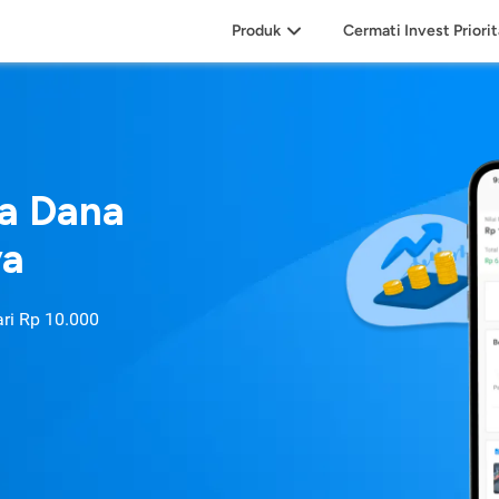
Produk
Cermati Invest Priori
sa Dana
ya
ari
Rp 10.000