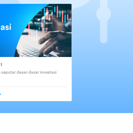
01
seputar dasar-dasar investasi
o