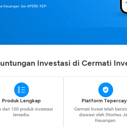
asa Keuangan. Izin APERD: KEP-
untungan Investasi di Cermati Inv
Produk Lengkap
Platform Tepercay
h dari 100 produk investasi
Cermati Invest telah beriz
tersedia.
diawasi oleh Otoritas J
Keuangan.