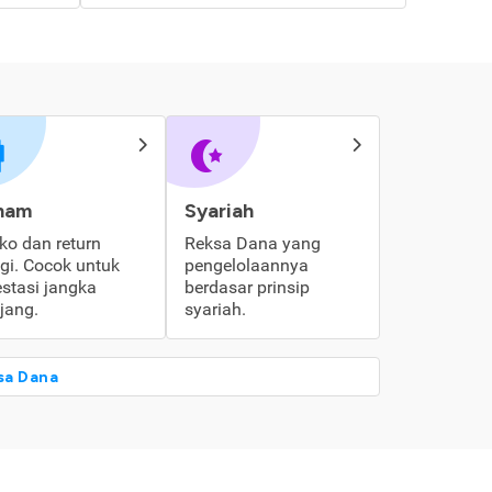
ham
Syariah
iko dan return
Reksa Dana yang
ggi. Cocok untuk
pengelolaannya
estasi jangka
berdasar prinsip
jang.
syariah.
sa Dana