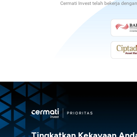
Cermati Invest telah bekerja denga
Tingkatkan Kekayaan And