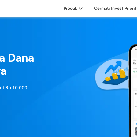
Produk
Cermati Invest Priori
sa Dana
ya
ari
Rp 10.000