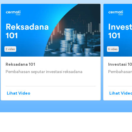
2 video
6 video
Reksadana 101
Investasi 1
Pembahasan seputar investasi reksadana
Pembahasan 
Lihat Video
Lihat Vide