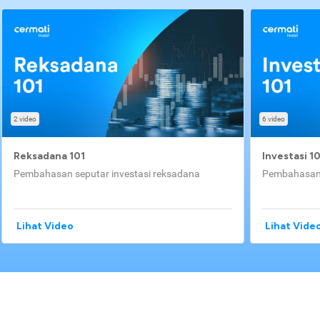
2 video
6 video
Reksadana 101
Investasi 1
Pembahasan seputar investasi reksadana
Pembahasan 
Lihat Video
Lihat Vide