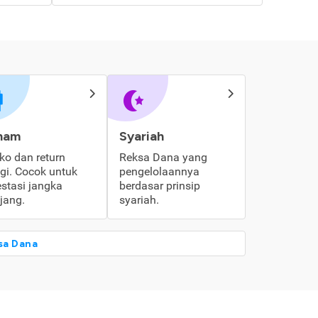
ham
Syariah
iko dan return
Reksa Dana yang
ggi. Cocok untuk
pengelolaannya
estasi jangka
berdasar prinsip
jang.
syariah.
sa Dana