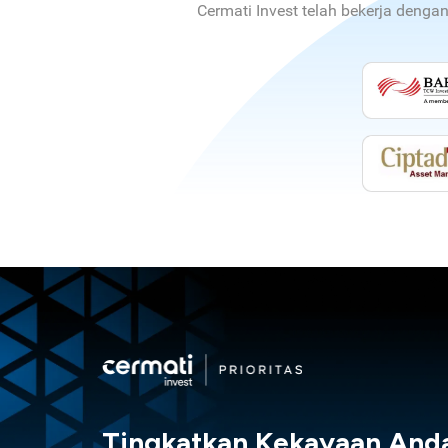
Cermati Invest telah bekerja denga
Tingkatkan Kekayaan And