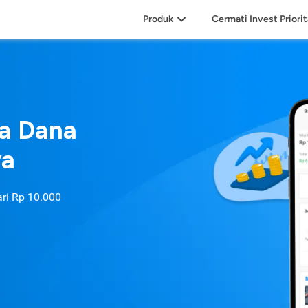
Produk
Cermati Invest Priori
sa Dana
ya
ari
Rp 10.000