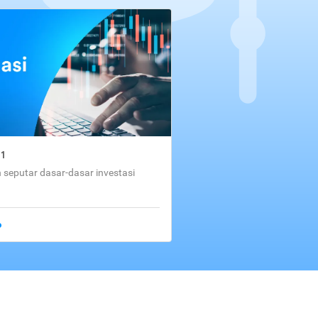
01
seputar dasar-dasar investasi
o