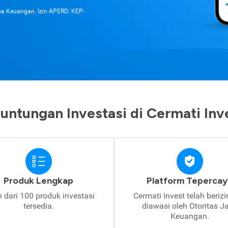
asa Keuangan. Izin APERD: KEP-
untungan Investasi di Cermati Inv
Produk Lengkap
Platform Tepercay
h dari 100 produk investasi
Cermati Invest telah beriz
tersedia.
diawasi oleh Otoritas J
Keuangan.