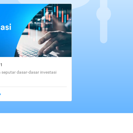
01
seputar dasar-dasar investasi
o