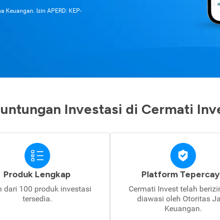
asa Keuangan. Izin APERD: KEP-
untungan Investasi di Cermati Inv
Produk Lengkap
Platform Tepercay
h dari 100 produk investasi
Cermati Invest telah beriz
tersedia.
diawasi oleh Otoritas J
Keuangan.