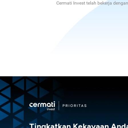
Cermati Invest telah bekerja denga
Tingkatkan Kekayaan And