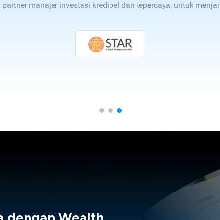
n partner manajer investasi kredibel dan tepercaya, untuk men
a dengan Wealth