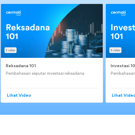
2 video
6 video
Reksadana 101
Investasi 1
Pembahasan seputar investasi reksadana
Pembahasan 
Lihat Video
Lihat Vide