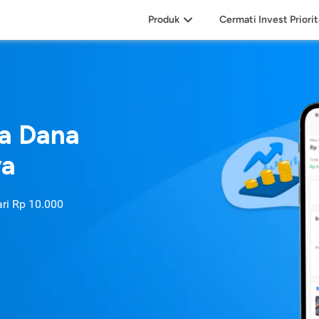
Produk
Cermati Invest Priori
sa Dana
ya
ari
Rp 10.000