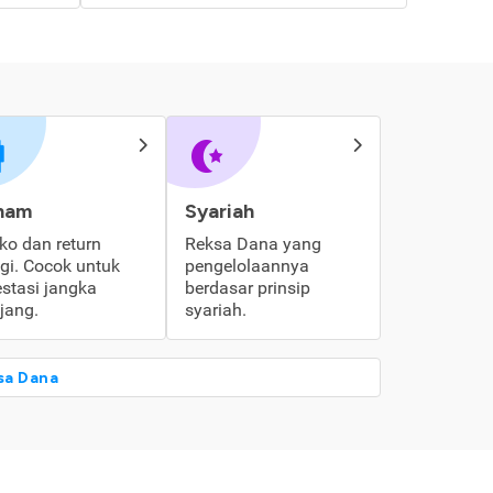
ham
Syariah
iko dan return
Reksa Dana yang
ggi. Cocok untuk
pengelolaannya
estasi jangka
berdasar prinsip
jang.
syariah.
sa Dana