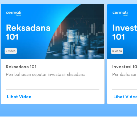
2 video
6 video
Reksadana 101
Investasi 1
Pembahasan seputar investasi reksadana
Pembahasan 
Lihat Video
Lihat Vide