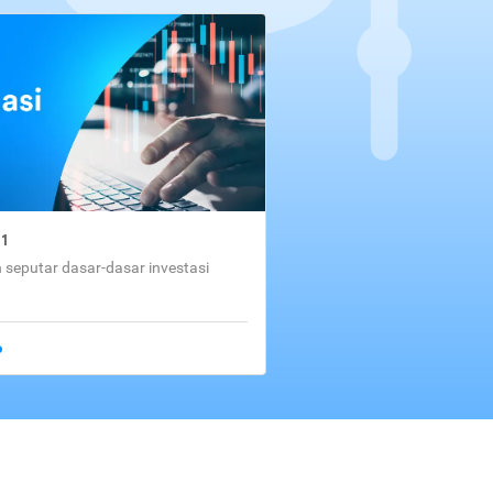
01
seputar dasar-dasar investasi
o