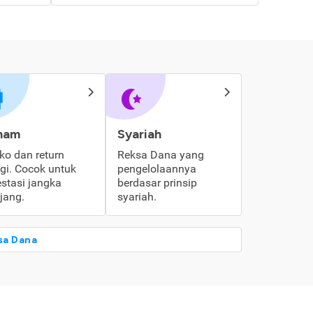
ham
Syariah
iko dan return
Reksa Dana yang
ggi. Cocok untuk
pengelolaannya
estasi jangka
berdasar prinsip
jang.
syariah.
sa Dana