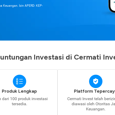
asa Keuangan. Izin APERD: KEP-
untungan Investasi di Cermati Inv
Produk Lengkap
Platform Tepercay
h dari 100 produk investasi
Cermati Invest telah beriz
tersedia.
diawasi oleh Otoritas J
Keuangan.