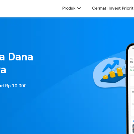
Produk
Cermati Invest Priori
sa Dana
ya
ari
Rp 10.000