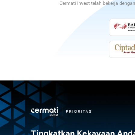
Cermati Invest telah bekerja denga
Tingkatkan Kekayaan And