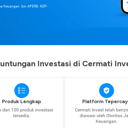
asa Keuangan. Izin APERD: KEP-
untungan Investasi di Cermati Inv
Produk Lengkap
Platform Tepercay
h dari 100 produk investasi
Cermati Invest telah beriz
tersedia.
diawasi oleh Otoritas J
Keuangan.