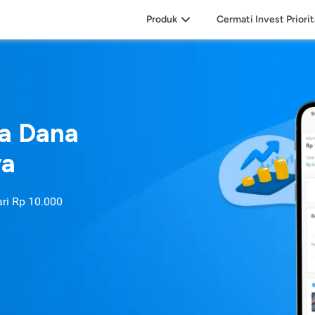
Produk
Cermati Invest Priori
sa Dana
ya
ari
Rp 10.000