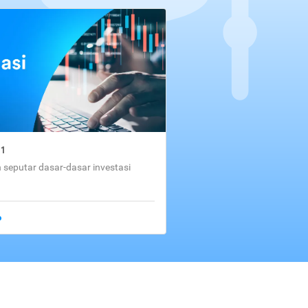
01
seputar dasar-dasar investasi
o