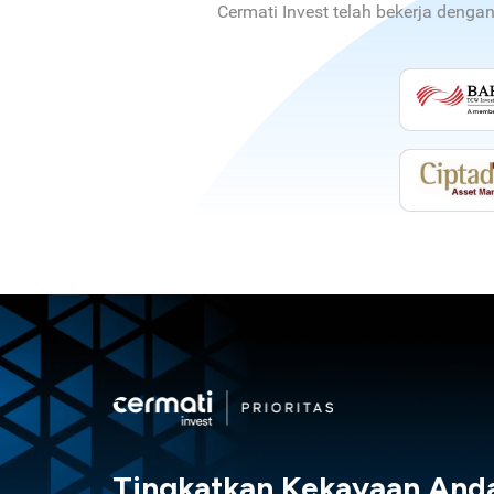
Cermati Invest telah bekerja denga
Tingkatkan Kekayaan And