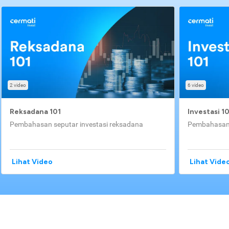
2 video
6 video
Reksadana 101
Investasi 1
Pembahasan seputar investasi reksadana
Pembahasan 
Lihat Video
Lihat Vide