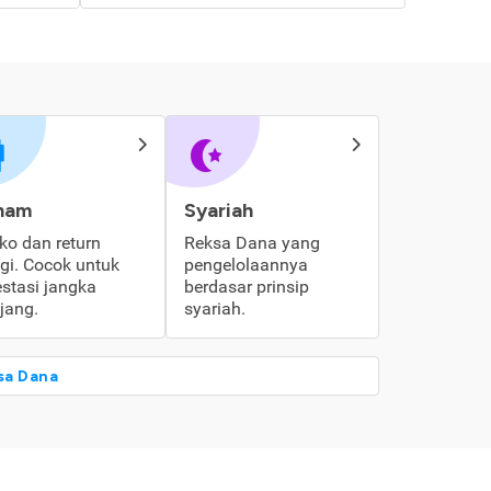
ham
Syariah
iko dan return
Reksa Dana yang
ggi. Cocok untuk
pengelolaannya
estasi jangka
berdasar prinsip
jang.
syariah.
sa Dana