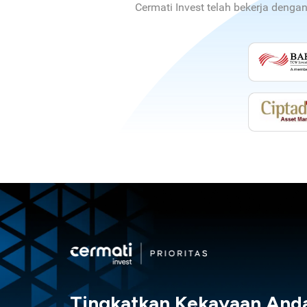
Cermati Invest telah bekerja denga
Tingkatkan Kekayaan And