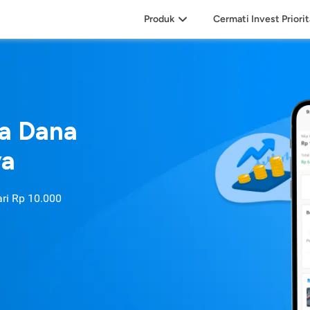
Produk
Cermati Invest Priori
sa Dana
ya
ari
Rp 10.000