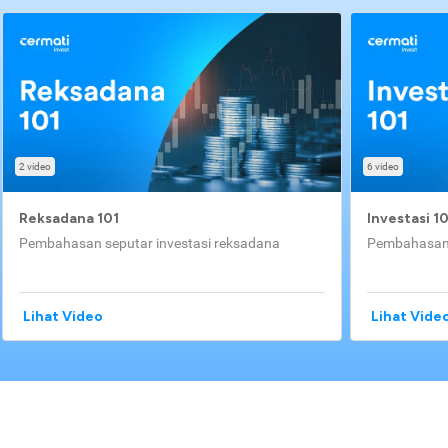
2 video
6 video
Reksadana 101
Investasi 1
Pembahasan seputar investasi reksadana
Pembahasan 
Lihat Video
Lihat Vide