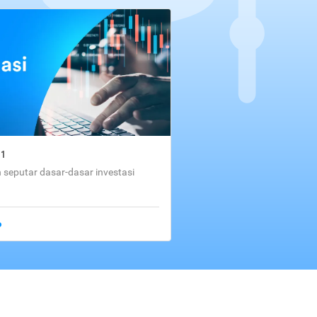
01
seputar dasar-dasar investasi
o