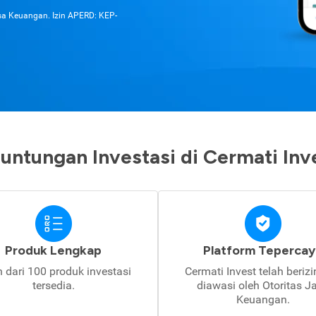
asa Keuangan. Izin APERD: KEP-
untungan Investasi di Cermati Inv
Produk Lengkap
Platform Tepercay
h dari 100 produk investasi
Cermati Invest telah beriz
tersedia.
diawasi oleh Otoritas J
Keuangan.