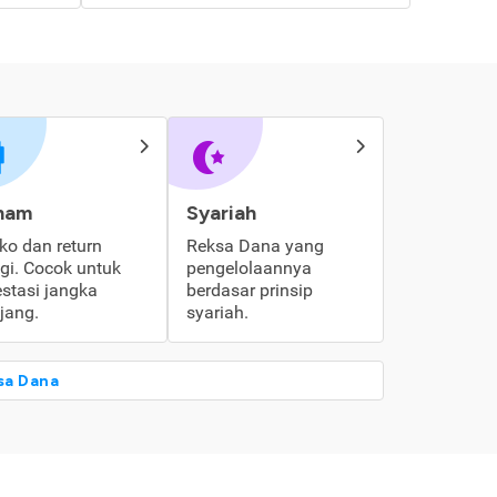
ham
Syariah
iko dan return
Reksa Dana yang
ggi. Cocok untuk
pengelolaannya
estasi jangka
berdasar prinsip
jang.
syariah.
sa Dana