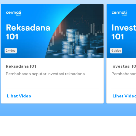
2 video
6 video
Reksadana 101
Investasi 1
Pembahasan seputar investasi reksadana
Pembahasan 
Lihat Video
Lihat Vide