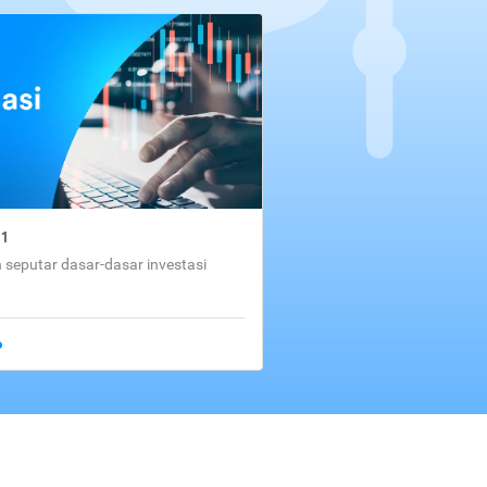
01
seputar dasar-dasar investasi
o