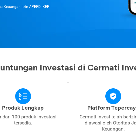
asa Keuangan. Izin APERD: KEP-
untungan Investasi di Cermati Inv
Produk Lengkap
Platform Tepercay
h dari 100 produk investasi
Cermati Invest telah beriz
tersedia.
diawasi oleh Otoritas J
Keuangan.