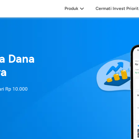
Produk
Cermati Invest Priori
sa Dana
ya
ari
Rp 10.000