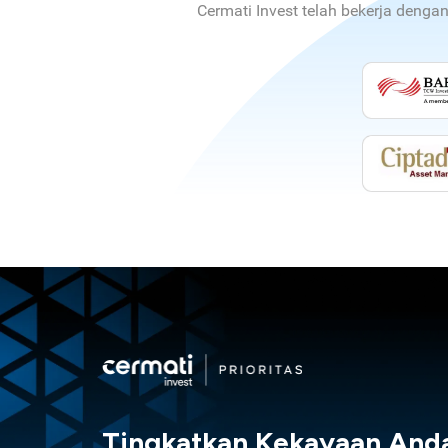
Cermati Invest telah bekerja denga
Tingkatkan Kekayaan And