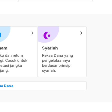
ham
Syariah
iko dan return
Reksa Dana yang
ggi. Cocok untuk
pengelolaannya
estasi jangka
berdasar prinsip
jang.
syariah.
sa Dana