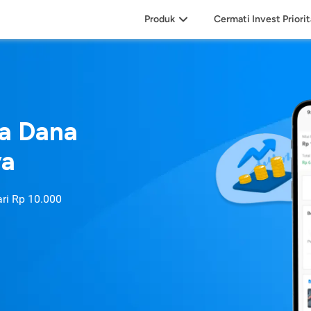
Produk
Cermati Invest Priori
sa Dana
ya
ari
Rp 10.000