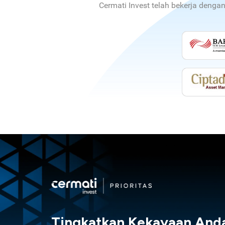
Cermati Invest telah bekerja denga
Tingkatkan Kekayaan And