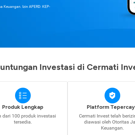
asa Keuangan. Izin APERD: KEP-
untungan Investasi di Cermati Inv
Produk Lengkap
Platform Tepercay
h dari 100 produk investasi
Cermati Invest telah beriz
tersedia.
diawasi oleh Otoritas J
Keuangan.