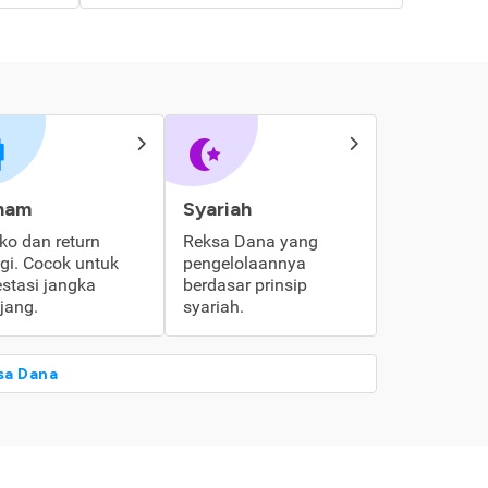
ham
Syariah
iko dan return
Reksa Dana yang
ggi. Cocok untuk
pengelolaannya
estasi jangka
berdasar prinsip
jang.
syariah.
sa Dana