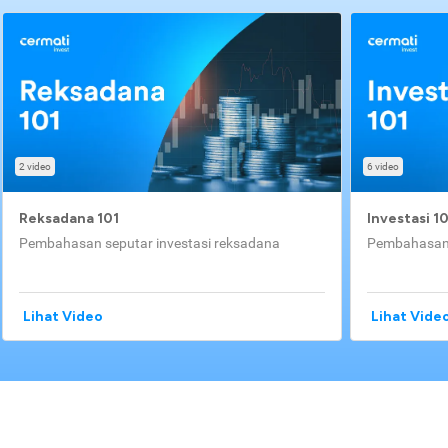
2 video
6 video
Reksadana 101
Investasi 1
Pembahasan seputar investasi reksadana
Pembahasan 
Lihat Video
Lihat Vide