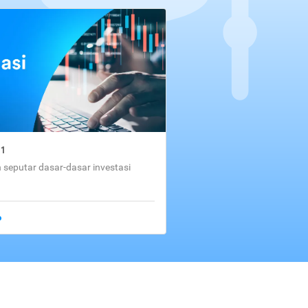
01
seputar dasar-dasar investasi
o