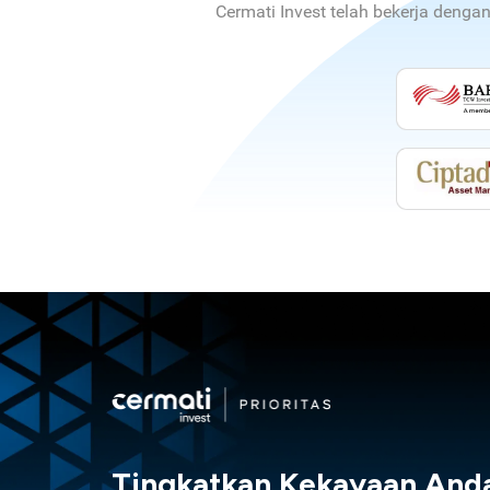
Cermati Invest telah bekerja denga
Tingkatkan Kekayaan And