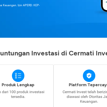
asa Keuangan. Izin APERD: KEP-
untungan Investasi di Cermati Inv
Produk Lengkap
Platform Tepercay
h dari 100 produk investasi
Cermati Invest telah beriz
tersedia.
diawasi oleh Otoritas J
Keuangan.