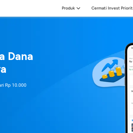
Produk
Cermati Invest Priori
sa Dana
ya
ari
Rp 10.000