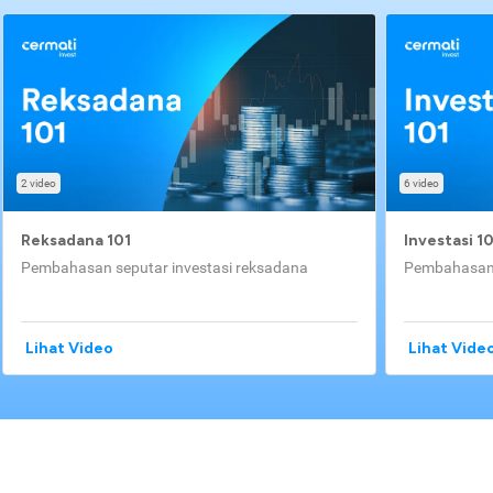
2 video
6 video
Reksadana 101
Investasi 1
Pembahasan seputar investasi reksadana
Pembahasan 
Lihat Video
Lihat Vide