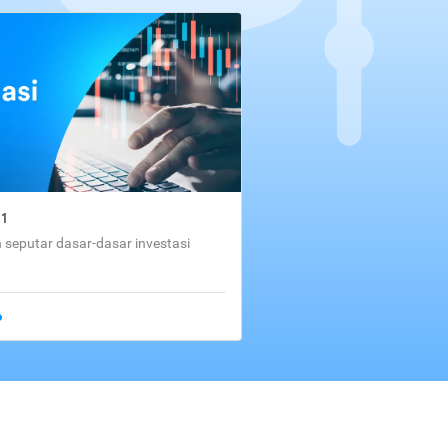
01
seputar dasar-dasar investasi
o