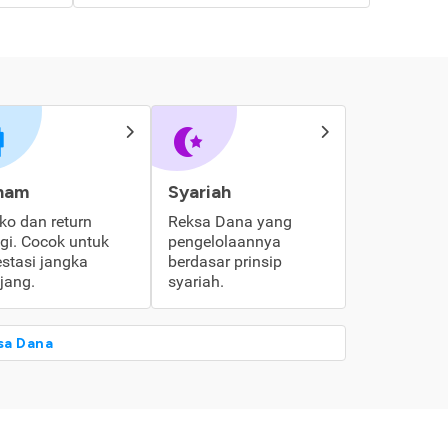
ham
Syariah
iko dan return
Reksa Dana yang
ggi. Cocok untuk
pengelolaannya
estasi jangka
berdasar prinsip
jang.
syariah.
sa Dana