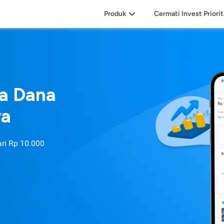
Produk
Cermati Invest Priori
sa Dana
ya
ari
Rp 10.000