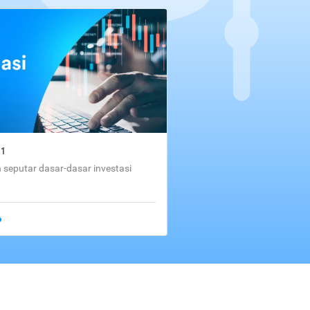
01
seputar dasar-dasar investasi
o