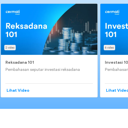
2 video
6 video
Reksadana 101
Investasi 1
Pembahasan seputar investasi reksadana
Pembahasan 
Lihat Video
Lihat Vide