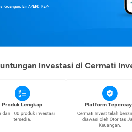
asa Keuangan. Izin APERD: KEP-
untungan Investasi di Cermati Inv
Produk Lengkap
Platform Tepercay
h dari 100 produk investasi
Cermati Invest telah beriz
tersedia.
diawasi oleh Otoritas J
Keuangan.