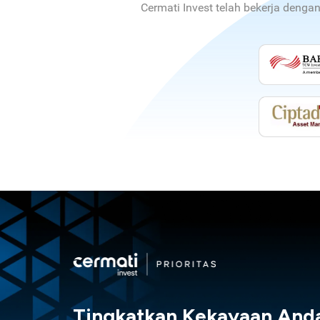
Cermati Invest telah bekerja denga
Tingkatkan Kekayaan And