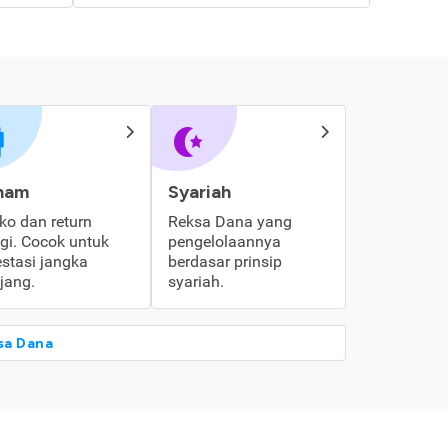
ham
Syariah
iko dan return
Reksa Dana yang
ggi. Cocok untuk
pengelolaannya
estasi jangka
berdasar prinsip
jang.
syariah.
sa Dana