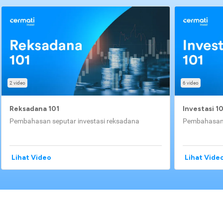
2 video
6 video
Reksadana 101
Investasi 1
Pembahasan seputar investasi reksadana
Pembahasan 
Lihat Video
Lihat Vide