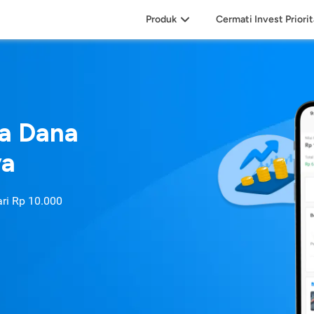
Produk
Cermati Invest Priori
sa Dana
ya
ari
Rp 10.000