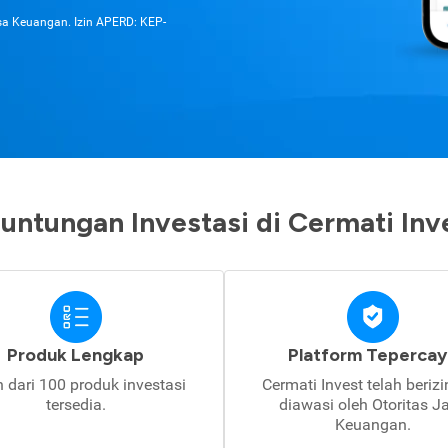
asa Keuangan. Izin APERD: KEP-
untungan Investasi di Cermati Inv
Produk Lengkap
Platform Tepercay
h dari 100 produk investasi
Cermati Invest telah beriz
tersedia.
diawasi oleh Otoritas J
Keuangan.