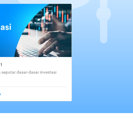
01
seputar dasar-dasar investasi
o