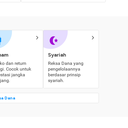
ham
Syariah
iko dan return
Reksa Dana yang
ggi. Cocok untuk
pengelolaannya
estasi jangka
berdasar prinsip
jang.
syariah.
sa Dana