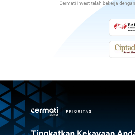
Cermati Invest telah bekerja denga
Tingkatkan Kekayaan And