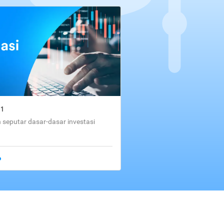
01
seputar dasar-dasar investasi
o