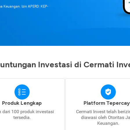
asa Keuangan. Izin APERD: KEP-
untungan Investasi di Cermati Inv
Produk Lengkap
Platform Tepercay
h dari 100 produk investasi
Cermati Invest telah beriz
tersedia.
diawasi oleh Otoritas J
Keuangan.