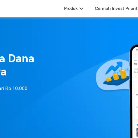
Produk
Cermati Invest Priori
sa Dana
ya
ari
Rp 10.000