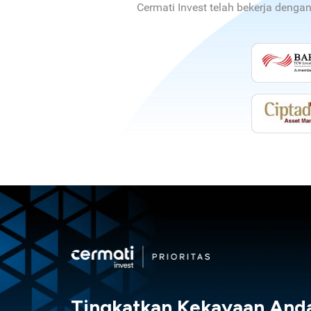
Cermati Invest telah bekerja denga
Tingkatkan Kekayaan And