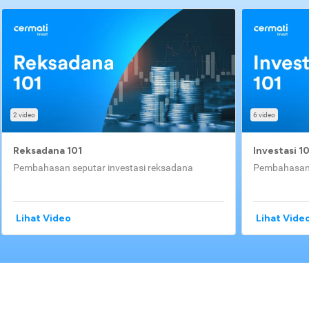
2 video
6 video
Reksadana 101
Investasi 1
Pembahasan seputar investasi reksadana
Pembahasan 
Lihat Video
Lihat Vide