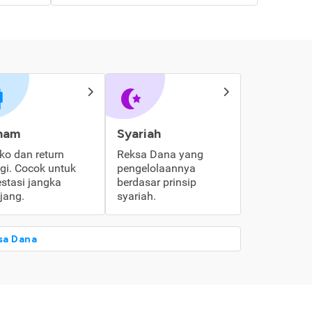
ham
Syariah
iko dan return
Reksa Dana yang
ggi. Cocok untuk
pengelolaannya
estasi jangka
berdasar prinsip
jang.
syariah.
sa Dana