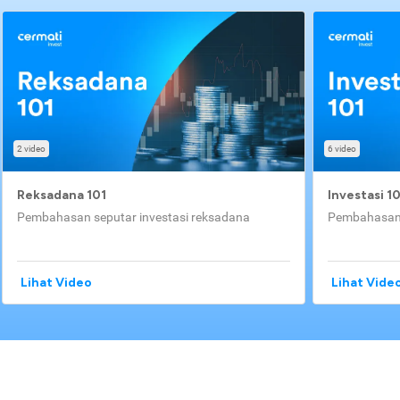
2 video
6 video
Reksadana 101
Investasi 1
Pembahasan seputar investasi reksadana
Pembahasan 
Lihat Video
Lihat Vide