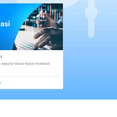
01
seputar dasar-dasar investasi
o