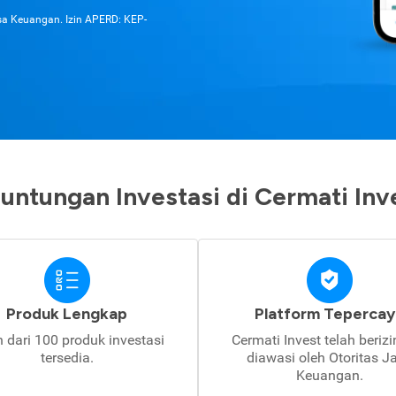
asa Keuangan. Izin APERD: KEP-
untungan Investasi di Cermati Inv
Produk Lengkap
Platform Tepercay
h dari 100 produk investasi
Cermati Invest telah beriz
tersedia.
diawasi oleh Otoritas J
Keuangan.