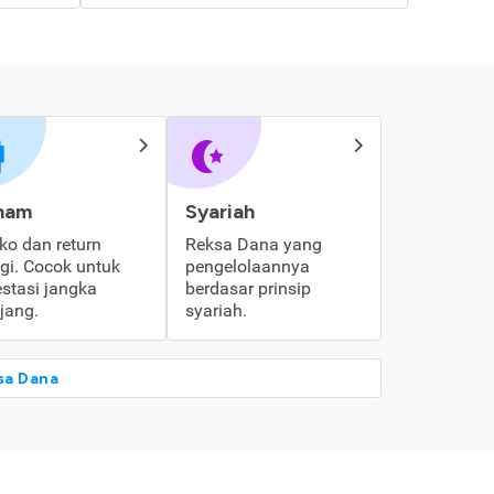
ham
Syariah
iko dan return
Reksa Dana yang
ggi. Cocok untuk
pengelolaannya
estasi jangka
berdasar prinsip
jang.
syariah.
sa Dana