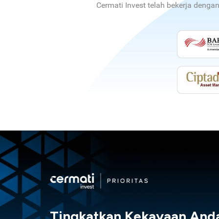
Cermati Invest telah bekerja denga
Tingkatkan Kekayaan And