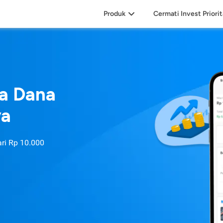
Produk
Cermati Invest Priori
sa Dana
ya
ari
Rp 10.000