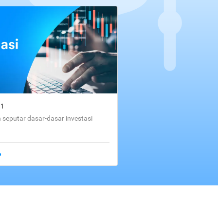
01
seputar dasar-dasar investasi
o