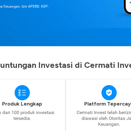
asa Keuangan. Izin APERD: KEP-
untungan Investasi di Cermati Inv
Produk Lengkap
Platform Tepercay
h dari 100 produk investasi
Cermati Invest telah beriz
tersedia.
diawasi oleh Otoritas J
Keuangan.