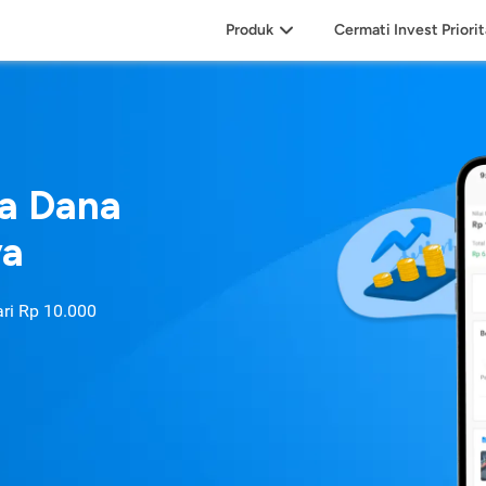
Produk
Cermati Invest Priori
sa Dana
ya
ari
Rp 10.000