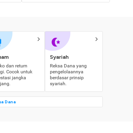
ham
Syariah
iko dan return
Reksa Dana yang
ggi. Cocok untuk
pengelolaannya
estasi jangka
berdasar prinsip
jang.
syariah.
sa Dana