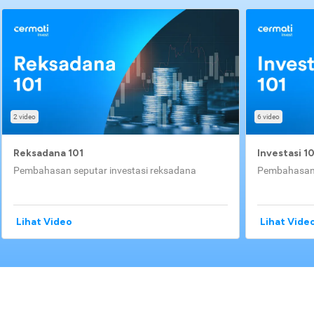
2 video
6 video
Reksadana 101
Investasi 1
Pembahasan seputar investasi reksadana
Pembahasan 
Lihat Video
Lihat Vide