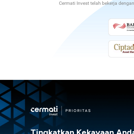
Cermati Invest telah bekerja denga
Tingkatkan Kekayaan And