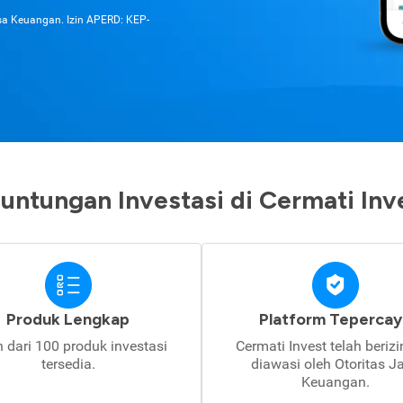
asa Keuangan. Izin APERD: KEP-
untungan Investasi di Cermati Inv
Produk Lengkap
Platform Tepercay
h dari 100 produk investasi
Cermati Invest telah beriz
tersedia.
diawasi oleh Otoritas J
Keuangan.