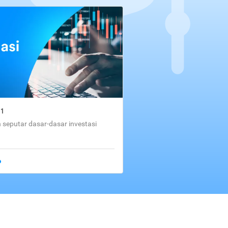
01
seputar dasar-dasar investasi
o