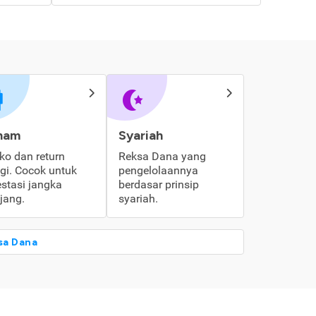
ham
Syariah
iko dan return
Reksa Dana yang
ggi. Cocok untuk
pengelolaannya
estasi jangka
berdasar prinsip
jang.
syariah.
sa Dana