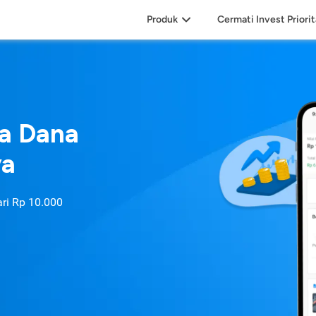
Produk
Cermati Invest Priori
sa Dana
ya
ari
Rp 10.000