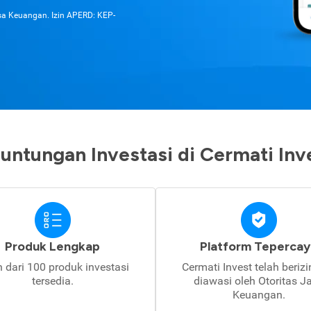
asa Keuangan. Izin APERD: KEP-
untungan Investasi di Cermati Inv
Produk Lengkap
Platform Tepercay
h dari 100 produk investasi
Cermati Invest telah beriz
tersedia.
diawasi oleh Otoritas J
Keuangan.