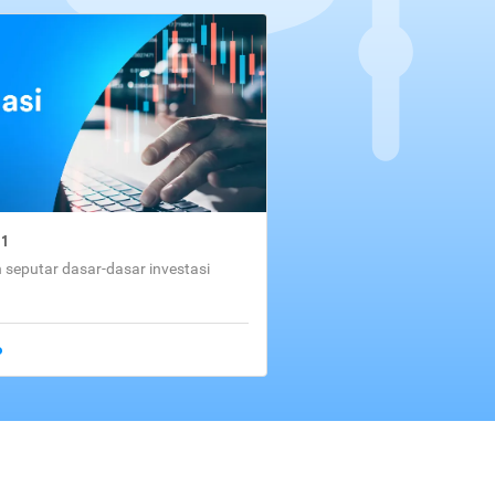
01
seputar dasar-dasar investasi
o