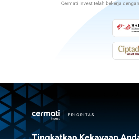
Cermati Invest telah bekerja denga
Tingkatkan Kekayaan And