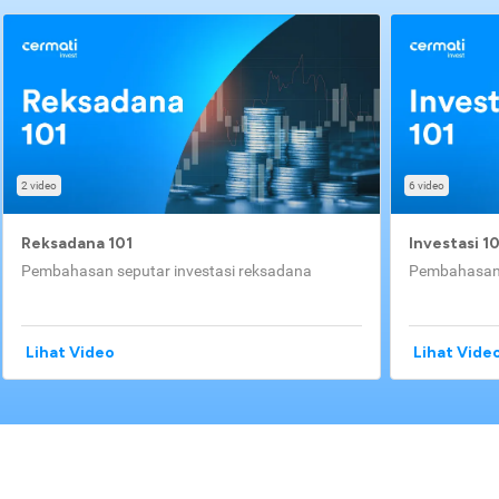
2 video
6 video
Reksadana 101
Investasi 1
Pembahasan seputar investasi reksadana
Pembahasan 
Lihat Video
Lihat Vide