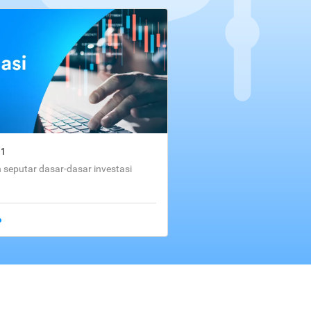
01
seputar dasar-dasar investasi
o