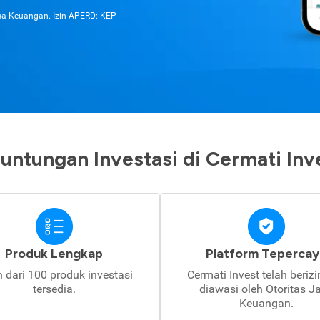
asa Keuangan. Izin APERD: KEP-
untungan Investasi di Cermati Inv
Produk Lengkap
Platform Tepercay
h dari 100 produk investasi
Cermati Invest telah beriz
tersedia.
diawasi oleh Otoritas J
Keuangan.