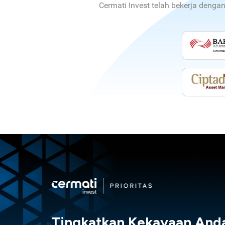
Cermati Invest telah bekerja denga
Tingkatkan Kekayaan And