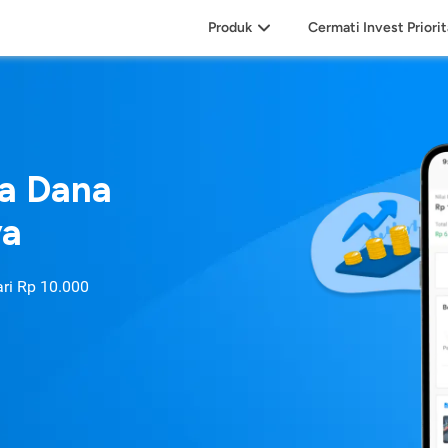
Produk
Cermati Invest Priori
sa Dana
ya
ari
Rp 10.000