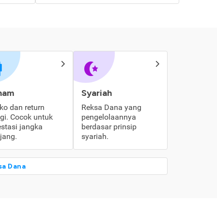
ham
Syariah
iko dan return
Reksa Dana yang
ggi. Cocok untuk
pengelolaannya
estasi jangka
berdasar prinsip
jang.
syariah.
sa Dana