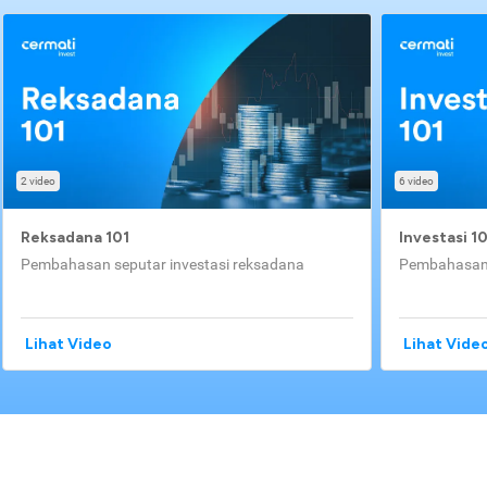
2 video
6 video
Reksadana 101
Investasi 1
Pembahasan seputar investasi reksadana
Pembahasan 
Lihat Video
Lihat Vide