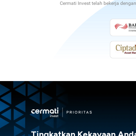
Cermati Invest telah bekerja denga
Tingkatkan Kekayaan And