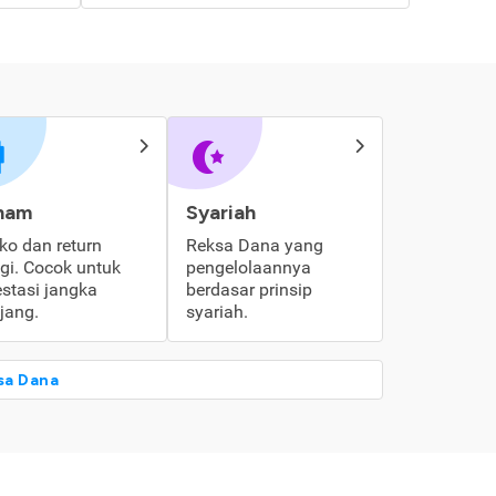
ham
Syariah
iko dan return
Reksa Dana yang
ggi. Cocok untuk
pengelolaannya
estasi jangka
berdasar prinsip
jang.
syariah.
sa Dana