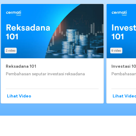
2 video
6 video
Reksadana 101
Investasi 1
Pembahasan seputar investasi reksadana
Pembahasan 
Lihat Video
Lihat Vide