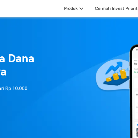
Produk
Cermati Invest Priori
sa Dana
ya
ari
Rp 10.000