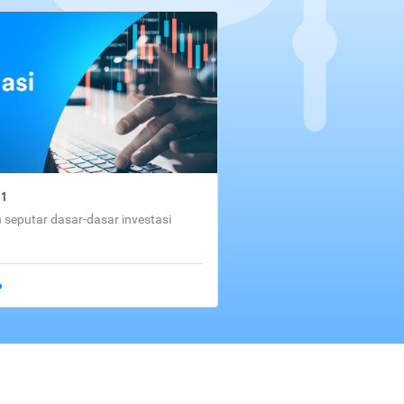
01
seputar dasar-dasar investasi
o