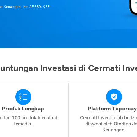
asa Keuangan. Izin APERD: KEP-
untungan Investasi di Cermati Inv
Produk Lengkap
Platform Tepercay
h dari 100 produk investasi
Cermati Invest telah beriz
tersedia.
diawasi oleh Otoritas J
Keuangan.