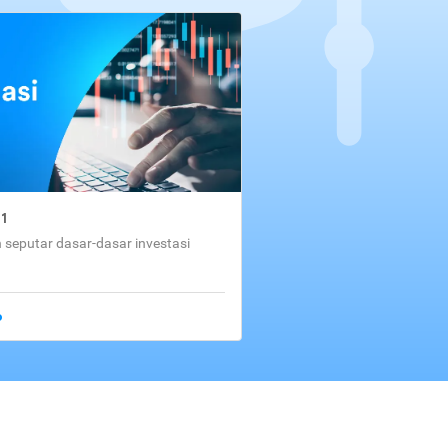
01
seputar dasar-dasar investasi
o