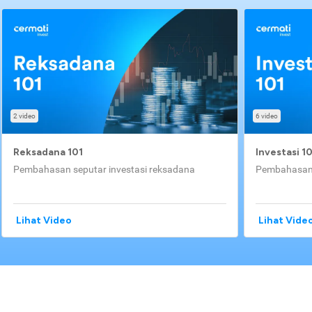
2 video
6 video
Reksadana 101
Investasi 1
Pembahasan seputar investasi reksadana
Pembahasan 
Lihat Video
Lihat Vide