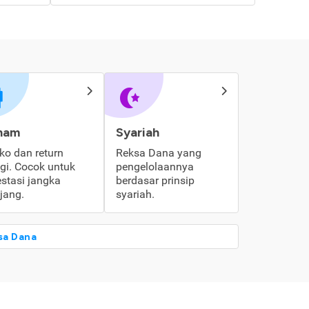
ham
Syariah
iko dan return
Reksa Dana yang
ggi. Cocok untuk
pengelolaannya
estasi jangka
berdasar prinsip
jang.
syariah.
sa Dana