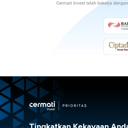
Cermati Invest telah bekerja denga
Tingkatkan Kekayaan And