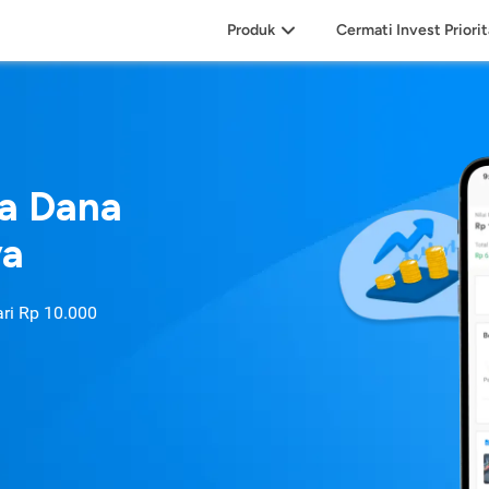
Produk
Cermati Invest Priori
sa Dana
ya
ari
Rp 10.000