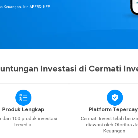
asa Keuangan. Izin APERD: KEP-
untungan Investasi di Cermati Inv
Produk Lengkap
Platform Tepercay
h dari 100 produk investasi
Cermati Invest telah beriz
tersedia.
diawasi oleh Otoritas J
Keuangan.