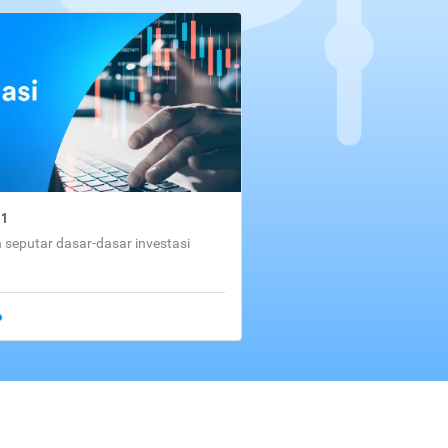
01
seputar dasar-dasar investasi
o