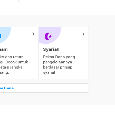
ham
Syariah
iko dan return
Reksa Dana yang
ggi. Cocok untuk
pengelolaannya
estasi jangka
berdasar prinsip
jang.
syariah.
sa Dana