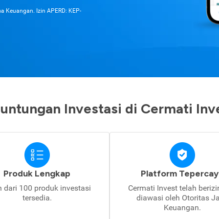
asa Keuangan. Izin APERD: KEP-
untungan Investasi di Cermati Inv
Produk Lengkap
Platform Tepercay
h dari 100 produk investasi
Cermati Invest telah beriz
tersedia.
diawasi oleh Otoritas J
Keuangan.