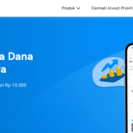
Produk
Cermati Invest Priori
sa Dana
ya
ari
Rp 10.000