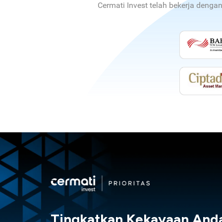
Cermati Invest telah bekerja denga
Tingkatkan Kekayaan And