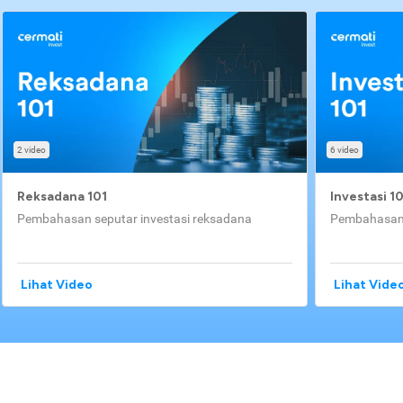
2 video
6 video
Reksadana 101
Investasi 1
Pembahasan seputar investasi reksadana
Pembahasan 
Lihat Video
Lihat Vide