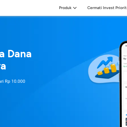
Produk
Cermati Invest Priori
sa Dana
ya
ari
Rp 10.000