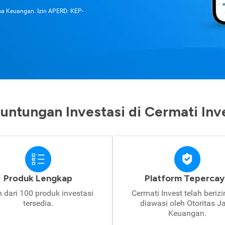
asa Keuangan. Izin APERD: KEP-
untungan Investasi di Cermati Inv
Produk Lengkap
Platform Tepercay
h dari 100 produk investasi
Cermati Invest telah beriz
tersedia.
diawasi oleh Otoritas J
Keuangan.