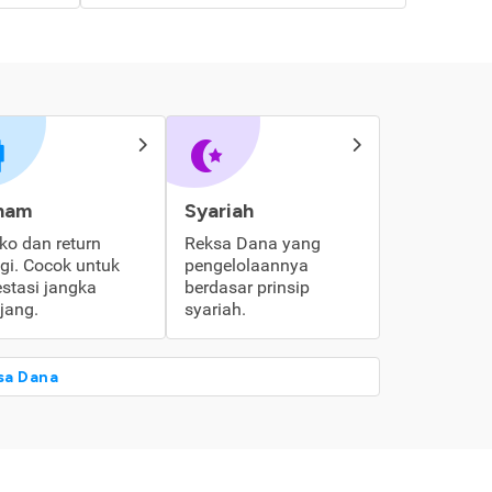
ham
Syariah
iko dan return
Reksa Dana yang
ggi. Cocok untuk
pengelolaannya
estasi jangka
berdasar prinsip
jang.
syariah.
sa Dana