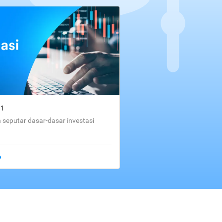
01
seputar dasar-dasar investasi
o