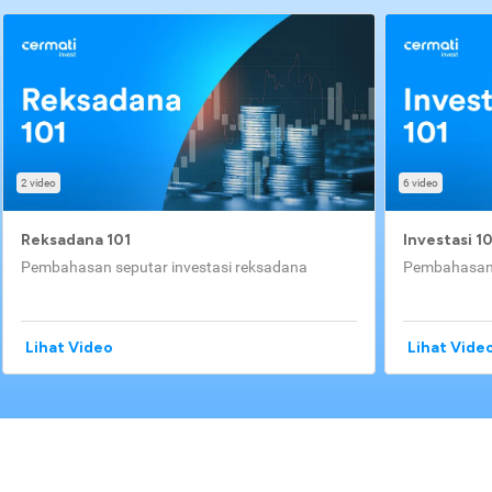
2 video
6 video
Reksadana 101
Investasi 1
Pembahasan seputar investasi reksadana
Pembahasan 
Lihat Video
Lihat Vide