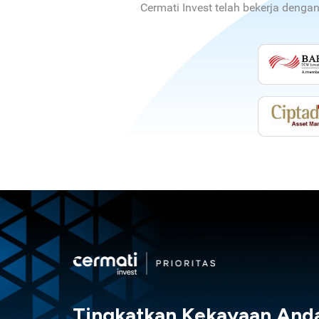
Cermati Invest telah bekerja denga
Tingkatkan Kekayaan And