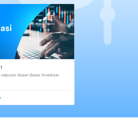
01
seputar dasar-dasar investasi
o