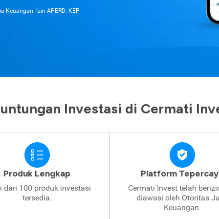
asa Keuangan. Izin APERD: KEP-
untungan Investasi di Cermati Inv
Produk Lengkap
Platform Tepercay
h dari 100 produk investasi
Cermati Invest telah beriz
tersedia.
diawasi oleh Otoritas J
Keuangan.