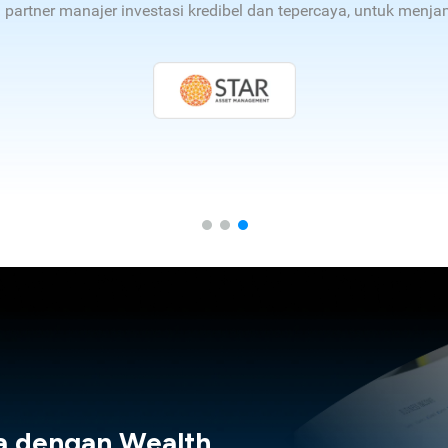
n partner manajer investasi kredibel dan tepercaya, untuk men
a dengan Wealth