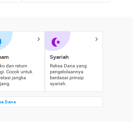
ham
Syariah
iko dan return
Reksa Dana yang
ggi. Cocok untuk
pengelolaannya
estasi jangka
berdasar prinsip
jang.
syariah.
sa Dana