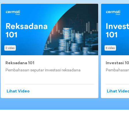
2 video
6 video
Reksadana 101
Investasi 1
Pembahasan seputar investasi reksadana
Pembahasan 
Lihat Video
Lihat Vide