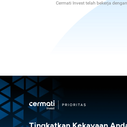
Cermati Invest telah bekerja denga
Tingkatkan Kekayaan And