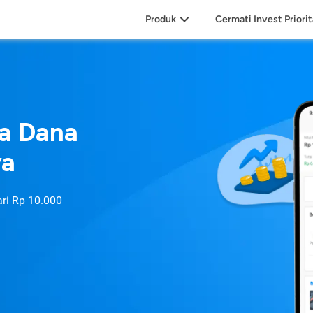
Produk
Cermati Invest Priori
sa Dana
ya
ari
Rp 10.000