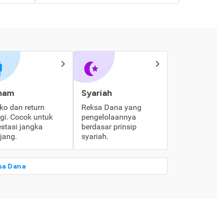
ham
Syariah
iko dan return
Reksa Dana yang
ggi. Cocok untuk
pengelolaannya
estasi jangka
berdasar prinsip
jang.
syariah.
sa Dana