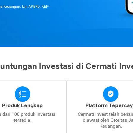
asa Keuangan. Izin APERD: KEP-
untungan Investasi di Cermati Inv
Produk Lengkap
Platform Tepercay
h dari 100 produk investasi
Cermati Invest telah beriz
tersedia.
diawasi oleh Otoritas J
Keuangan.