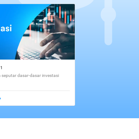
01
seputar dasar-dasar investasi
o