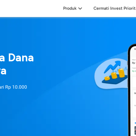
Produk
Cermati Invest Priori
sa Dana
ya
ari
Rp 10.000