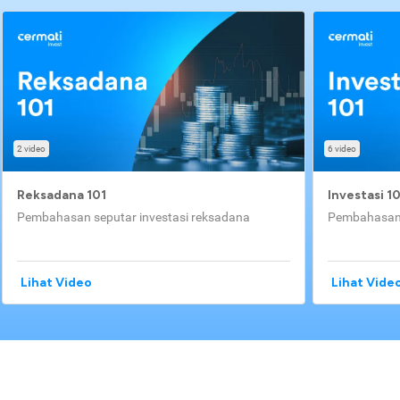
2 video
6 video
Reksadana 101
Investasi 1
Pembahasan seputar investasi reksadana
Pembahasan 
Lihat Video
Lihat Vide