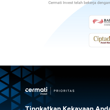
Cermati Invest telah bekerja denga
Tingkatkan Kekayaan And