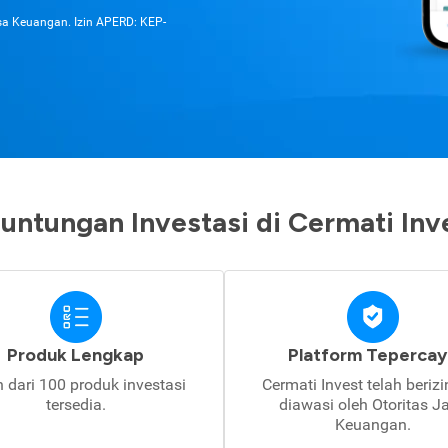
asa Keuangan. Izin APERD: KEP-
untungan Investasi di Cermati Inv
Produk Lengkap
Platform Tepercay
h dari 100 produk investasi
Cermati Invest telah beriz
tersedia.
diawasi oleh Otoritas J
Keuangan.