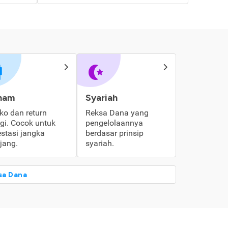
ham
Syariah
iko dan return
Reksa Dana yang
ggi. Cocok untuk
pengelolaannya
estasi jangka
berdasar prinsip
jang.
syariah.
sa Dana