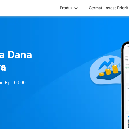
Produk
Cermati Invest Priori
sa Dana
ya
ari
Rp 10.000