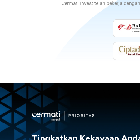
Cermati Invest telah bekerja denga
Tingkatkan Kekayaan And