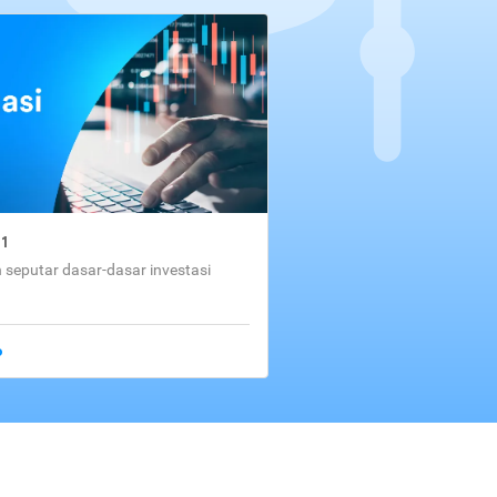
01
seputar dasar-dasar investasi
o