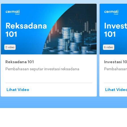
2 video
6 video
Reksadana 101
Investasi 1
Pembahasan seputar investasi reksadana
Pembahasan 
Lihat Video
Lihat Vide