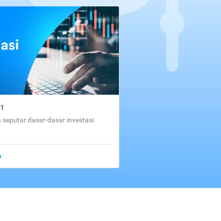
01
seputar dasar-dasar investasi
o