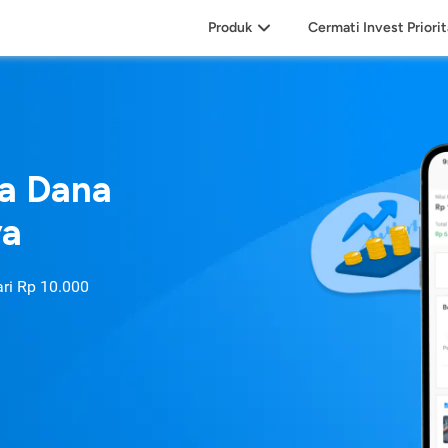
Produk
Cermati Invest Priori
sa Dana
ya
ari
Rp 10.000