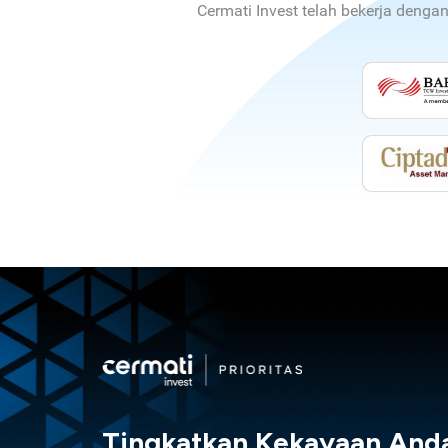
Cermati Invest telah bekerja denga
Tingkatkan Kekayaan And