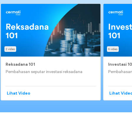
2 video
6 video
Reksadana 101
Investasi 1
Pembahasan seputar investasi reksadana
Pembahasan 
Lihat Video
Lihat Vide