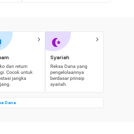
ham
Syariah
iko dan return
Reksa Dana yang
ggi. Cocok untuk
pengelolaannya
estasi jangka
berdasar prinsip
jang.
syariah.
sa Dana