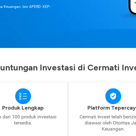
asa Keuangan. Izin APERD: KEP-
untungan Investasi di Cermati Inv
Produk Lengkap
Platform Tepercay
h dari 100 produk investasi
Cermati Invest telah beriz
tersedia.
diawasi oleh Otoritas J
Keuangan.