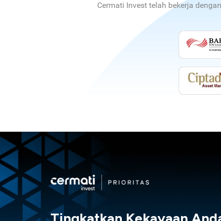
Cermati Invest telah bekerja denga
Tingkatkan Kekayaan And