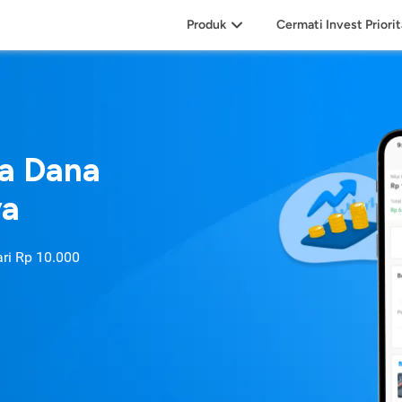
Produk
Cermati Invest Priori
sa Dana
ya
ari
Rp 10.000