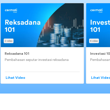
2 video
6 video
Reksadana 101
Investasi 1
Pembahasan seputar investasi reksadana
Pembahasan 
Lihat Video
Lihat Vide