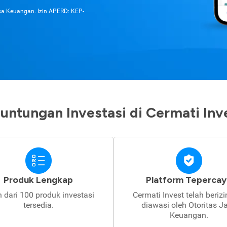
asa Keuangan. Izin APERD: KEP-
untungan Investasi di Cermati Inv
Produk Lengkap
Platform Tepercay
h dari 100 produk investasi
Cermati Invest telah beriz
tersedia.
diawasi oleh Otoritas J
Keuangan.