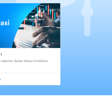
01
seputar dasar-dasar investasi
o