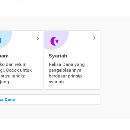
ham
Syariah
iko dan return
Reksa Dana yang
ggi. Cocok untuk
pengelolaannya
estasi jangka
berdasar prinsip
jang.
syariah.
sa Dana