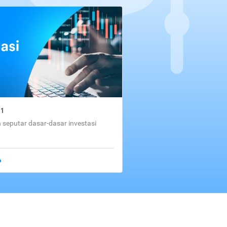
01
seputar dasar-dasar investasi
o