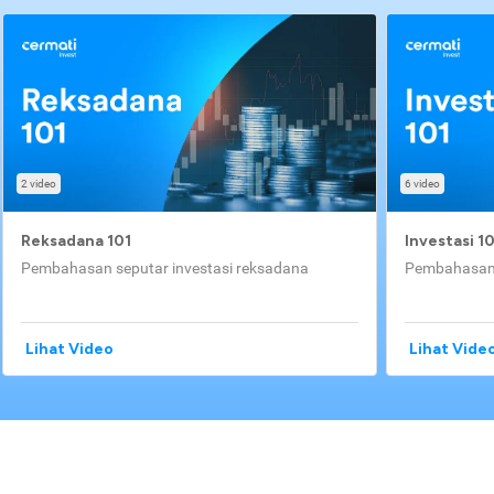
2 video
6 video
Reksadana 101
Investasi 1
Pembahasan seputar investasi reksadana
Pembahasan 
Lihat Video
Lihat Vide