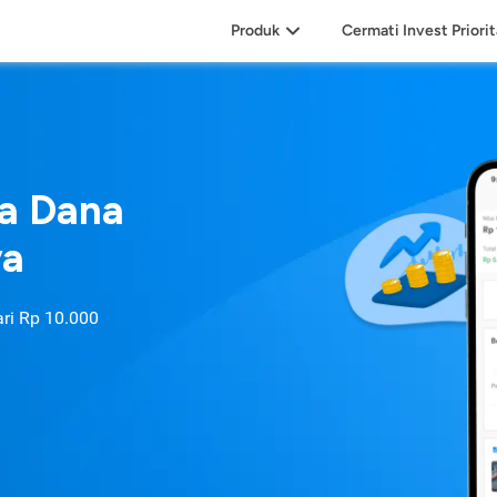
Produk
Cermati Invest Priori
sa Dana
ya
ari
Rp 10.000