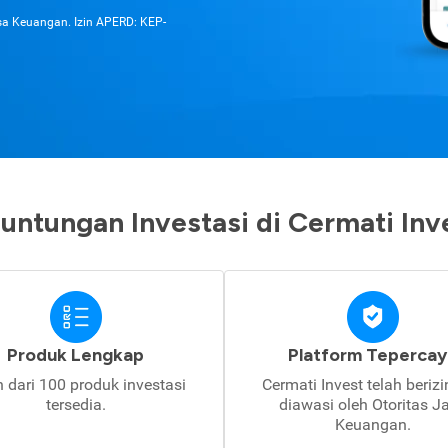
asa Keuangan. Izin APERD: KEP-
untungan Investasi di Cermati Inv
Produk Lengkap
Platform Tepercay
h dari 100 produk investasi
Cermati Invest telah beriz
tersedia.
diawasi oleh Otoritas J
Keuangan.