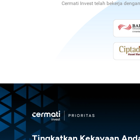
Cermati Invest telah bekerja denga
Tingkatkan Kekayaan And