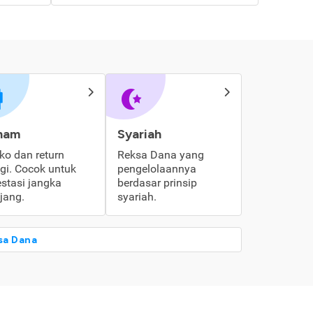
ham
Syariah
iko dan return
Reksa Dana yang
ggi. Cocok untuk
pengelolaannya
estasi jangka
berdasar prinsip
jang.
syariah.
sa Dana