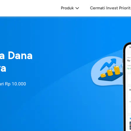
Produk
Cermati Invest Priori
sa Dana
ya
ari
Rp 10.000