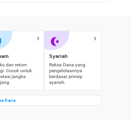
ham
Syariah
iko dan return
Reksa Dana yang
ggi. Cocok untuk
pengelolaannya
estasi jangka
berdasar prinsip
jang.
syariah.
sa Dana