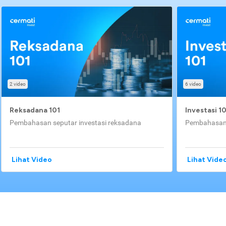
2 video
6 video
Reksadana 101
Investasi 1
Pembahasan seputar investasi reksadana
Pembahasan 
Lihat Video
Lihat Vide