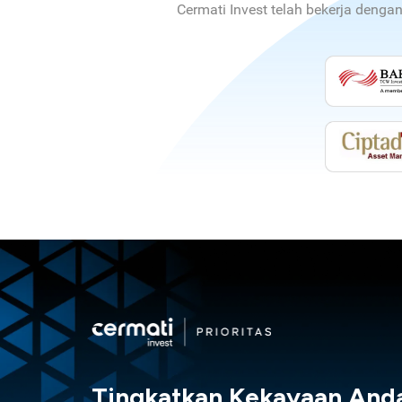
Cermati Invest telah bekerja denga
Tingkatkan Kekayaan And