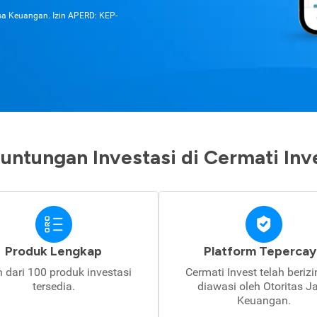
asa Keuangan. Izin APERD: KEP-
untungan Investasi di Cermati Inv
Produk Lengkap
Platform Tepercay
h dari 100 produk investasi
Cermati Invest telah beriz
tersedia.
diawasi oleh Otoritas J
Keuangan.