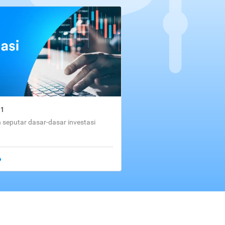
01
seputar dasar-dasar investasi
o