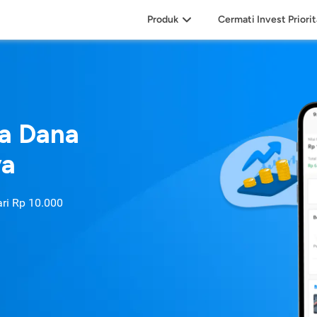
Produk
Cermati Invest Priori
sa Dana
ya
ari
Rp 10.000