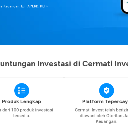
asa Keuangan. Izin APERD: KEP-
untungan Investasi di Cermati Inv
Produk Lengkap
Platform Tepercay
h dari 100 produk investasi
Cermati Invest telah beriz
tersedia.
diawasi oleh Otoritas J
Keuangan.