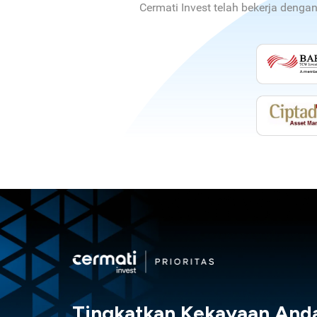
Cermati Invest telah bekerja denga
Tingkatkan Kekayaan And