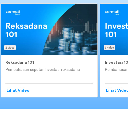
2 video
6 video
Reksadana 101
Investasi 1
Pembahasan seputar investasi reksadana
Pembahasan 
Lihat Video
Lihat Vide