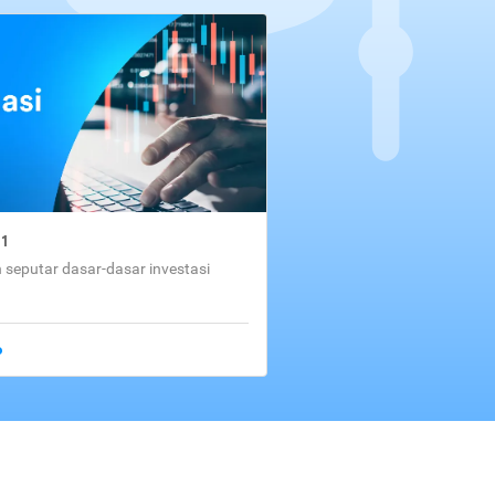
01
seputar dasar-dasar investasi
o