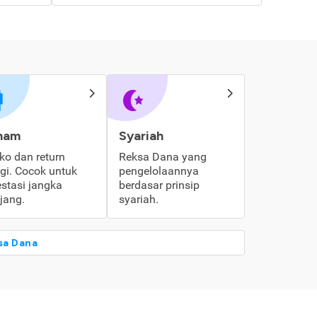
ham
Syariah
iko dan return
Reksa Dana yang
ggi. Cocok untuk
pengelolaannya
estasi jangka
berdasar prinsip
jang.
syariah.
sa Dana