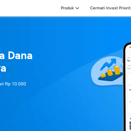
Produk
Cermati Invest Priori
sa Dana
ya
ari
Rp 10.000