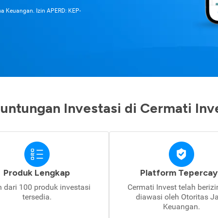
asa Keuangan. Izin APERD: KEP-
untungan Investasi di Cermati Inv
Produk Lengkap
Platform Tepercay
h dari 100 produk investasi
Cermati Invest telah beriz
tersedia.
diawasi oleh Otoritas J
Keuangan.