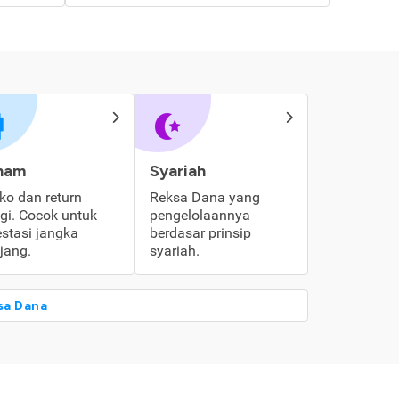
ham
Syariah
iko dan return
Reksa Dana yang
ggi. Cocok untuk
pengelolaannya
estasi jangka
berdasar prinsip
jang.
syariah.
sa Dana