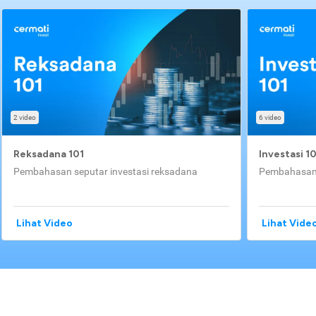
2 video
6 video
Reksadana 101
Investasi 1
Pembahasan seputar investasi reksadana
Pembahasan 
Lihat Video
Lihat Vide