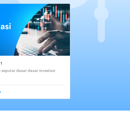
01
seputar dasar-dasar investasi
o