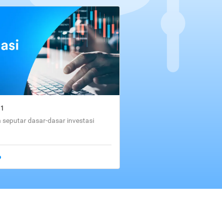
01
seputar dasar-dasar investasi
o