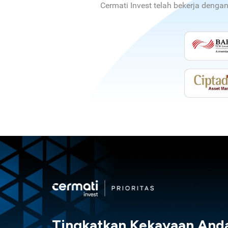
Cermati Invest telah bekerja denga
Tingkatkan Kekayaan And