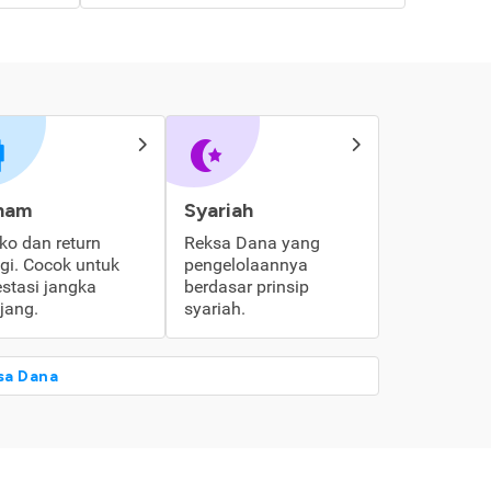
ham
Syariah
iko dan return
Reksa Dana yang
ggi. Cocok untuk
pengelolaannya
estasi jangka
berdasar prinsip
jang.
syariah.
sa Dana