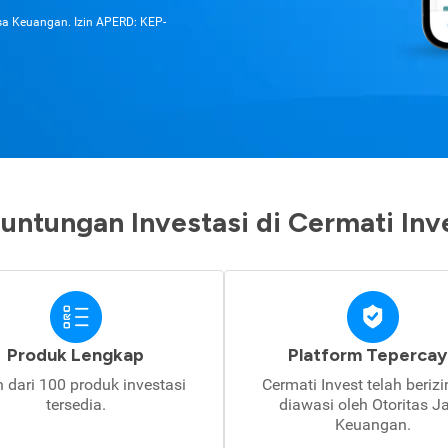
asa Keuangan. Izin APERD: KEP-
untungan Investasi di Cermati Inv
Produk Lengkap
Platform Tepercay
h dari 100 produk investasi
Cermati Invest telah beriz
tersedia.
diawasi oleh Otoritas J
Keuangan.