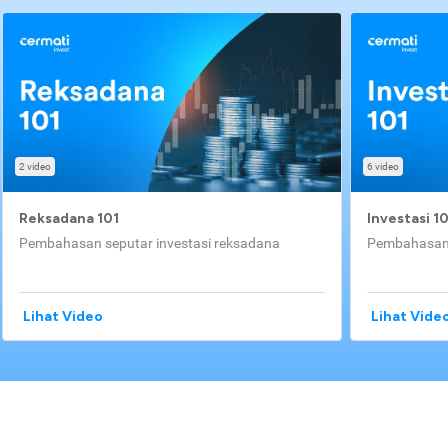
2 video
6 video
Reksadana 101
Investasi 1
Pembahasan seputar investasi reksadana
Pembahasan 
Lihat Video
Lihat Vide