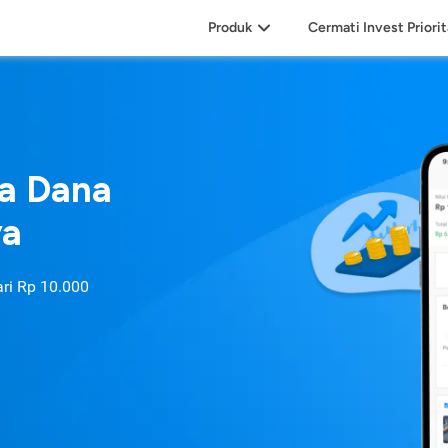
Produk
Cermati Invest Priori
sa Dana
ya
ari
Rp 10.000