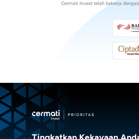
Cermati Invest telah bekerja denga
Tingkatkan Kekayaan And