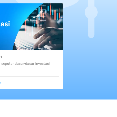
01
seputar dasar-dasar investasi
o