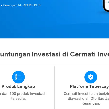
asa Keuangan. Izin APERD: KEP-
untungan Investasi di Cermati Inv
Produk Lengkap
Platform Tepercay
h dari 100 produk investasi
Cermati Invest telah beriz
tersedia.
diawasi oleh Otoritas J
Keuangan.