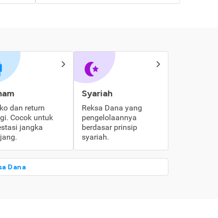
ham
Syariah
iko dan return
Reksa Dana yang
ggi. Cocok untuk
pengelolaannya
estasi jangka
berdasar prinsip
jang.
syariah.
sa Dana