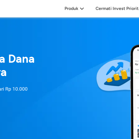
Produk
Cermati Invest Priori
sa Dana
ya
ari
Rp 10.000