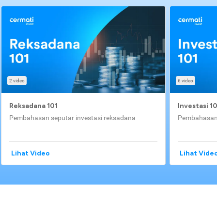
2 video
6 video
Reksadana 101
Investasi 1
Pembahasan seputar investasi reksadana
Pembahasan 
Lihat Video
Lihat Vide