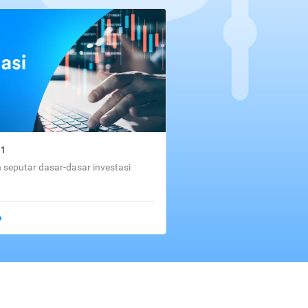
01
seputar dasar-dasar investasi
o