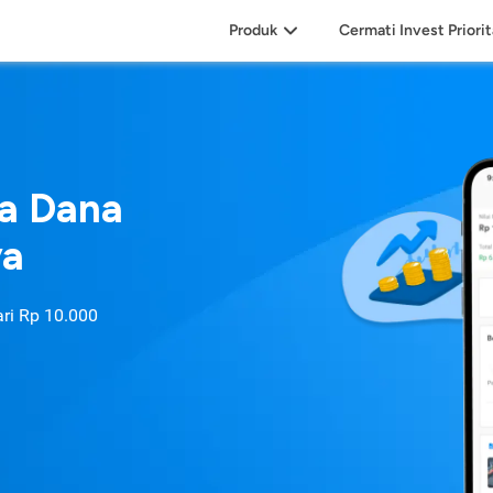
Produk
Cermati Invest Priori
sa Dana
ya
ari
Rp 10.000