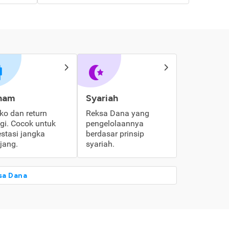
ham
Syariah
iko dan return
Reksa Dana yang
ggi. Cocok untuk
pengelolaannya
estasi jangka
berdasar prinsip
jang.
syariah.
sa Dana