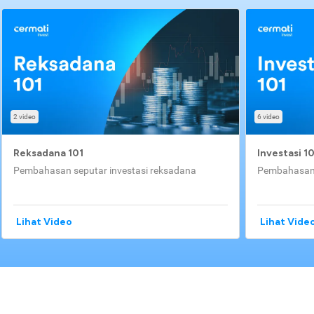
2 video
6 video
Reksadana 101
Investasi 1
Pembahasan seputar investasi reksadana
Pembahasan 
Lihat Video
Lihat Vide