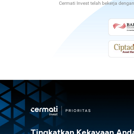
Cermati Invest telah bekerja denga
Tingkatkan Kekayaan And