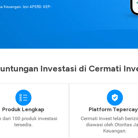
asa Keuangan. Izin APERD: KEP-
untungan Investasi di Cermati Inv
Produk Lengkap
Platform Tepercay
h dari 100 produk investasi
Cermati Invest telah beriz
tersedia.
diawasi oleh Otoritas J
Keuangan.