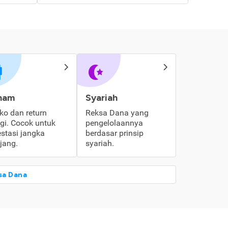
ham
Syariah
iko dan return
Reksa Dana yang
ggi. Cocok untuk
pengelolaannya
estasi jangka
berdasar prinsip
jang.
syariah.
sa Dana