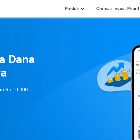
Produk
Cermati Invest Priori
sa Dana
ya
ari
Rp 10.000