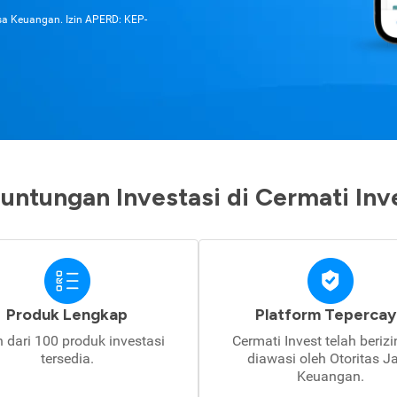
asa Keuangan. Izin APERD: KEP-
untungan Investasi di Cermati Inv
Produk Lengkap
Platform Tepercay
h dari 100 produk investasi
Cermati Invest telah beriz
tersedia.
diawasi oleh Otoritas J
Keuangan.