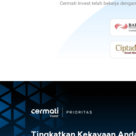
Cermati Invest telah bekerja denga
Tingkatkan Kekayaan And