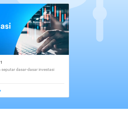
01
seputar dasar-dasar investasi
o