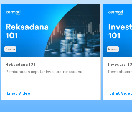
2 video
6 video
Reksadana 101
Investasi 1
Pembahasan seputar investasi reksadana
Pembahasan 
Lihat Video
Lihat Vide