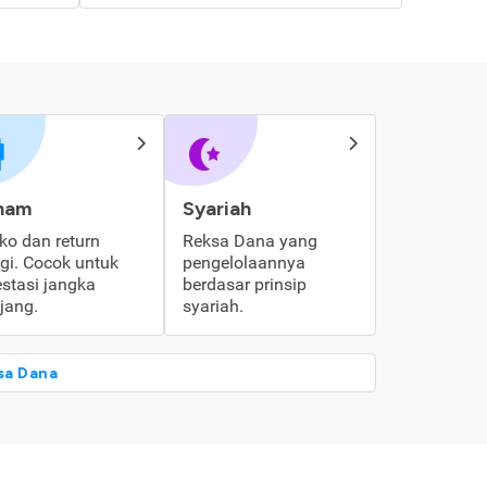
ham
Syariah
iko dan return
Reksa Dana yang
ggi. Cocok untuk
pengelolaannya
estasi jangka
berdasar prinsip
jang.
syariah.
sa Dana