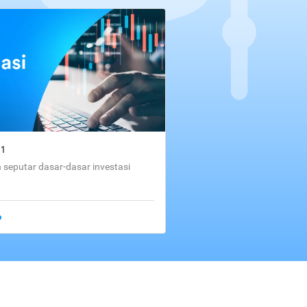
01
seputar dasar-dasar investasi
o