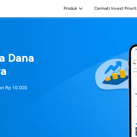
Produk
Cermati Invest Priori
sa Dana
ya
ari
Rp 10.000