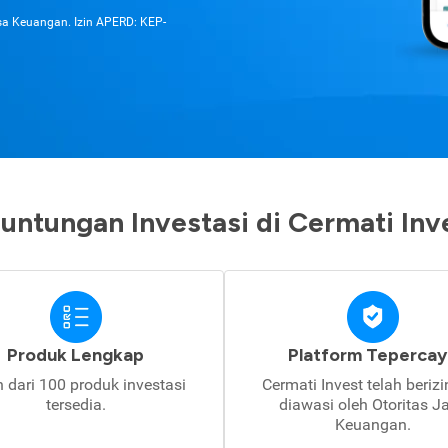
asa Keuangan. Izin APERD: KEP-
untungan Investasi di Cermati Inv
Produk Lengkap
Platform Tepercay
h dari 100 produk investasi
Cermati Invest telah beriz
tersedia.
diawasi oleh Otoritas J
Keuangan.