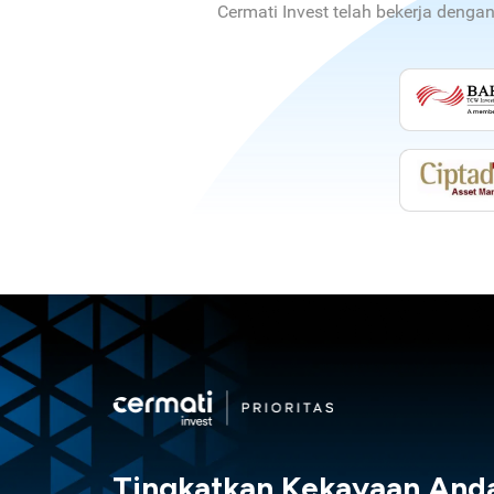
Cermati Invest telah bekerja denga
Tingkatkan Kekayaan And