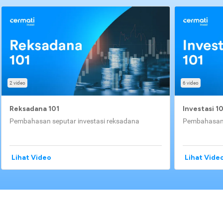
2 video
6 video
Reksadana 101
Investasi 1
Pembahasan seputar investasi reksadana
Pembahasan 
Lihat Video
Lihat Vide