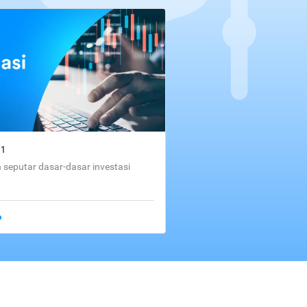
01
seputar dasar-dasar investasi
o