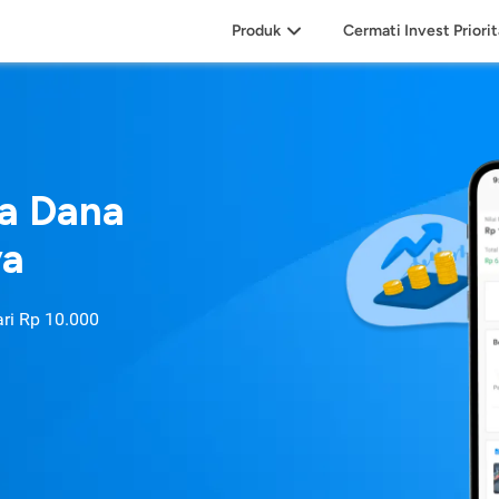
Produk
Cermati Invest Priori
sa Dana
ya
ari
Rp 10.000