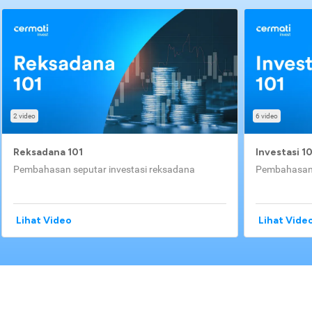
2 video
6 video
Reksadana 101
Investasi 1
Pembahasan seputar investasi reksadana
Pembahasan 
Lihat Video
Lihat Vide