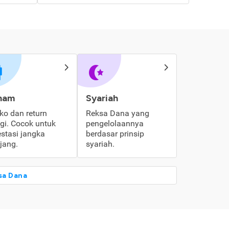
ham
Syariah
iko dan return
Reksa Dana yang
ggi. Cocok untuk
pengelolaannya
estasi jangka
berdasar prinsip
jang.
syariah.
sa Dana