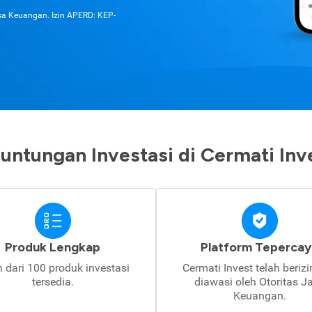
asa Keuangan. Izin APERD: KEP-
untungan Investasi di Cermati Inv
Produk Lengkap
Platform Tepercay
h dari 100 produk investasi
Cermati Invest telah beriz
tersedia.
diawasi oleh Otoritas J
Keuangan.