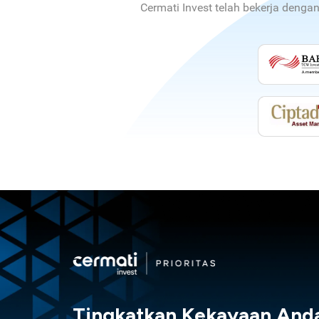
Cermati Invest telah bekerja denga
Tingkatkan Kekayaan And