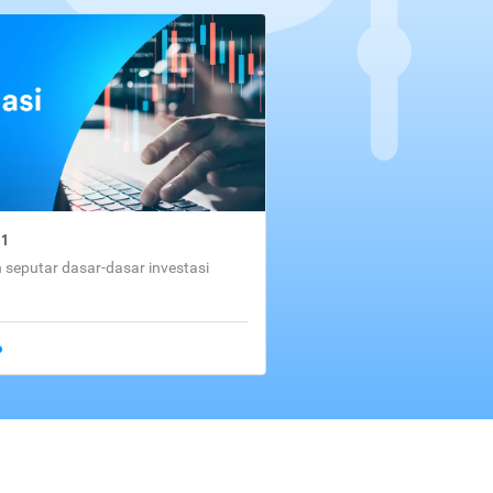
01
seputar dasar-dasar investasi
o