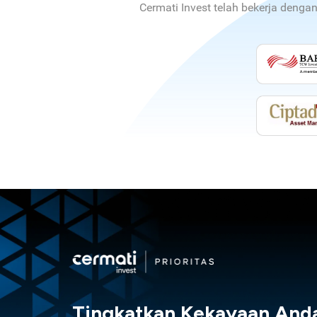
Cermati Invest telah bekerja denga
Tingkatkan Kekayaan And