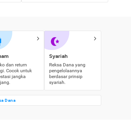
ham
Syariah
iko dan return
Reksa Dana yang
ggi. Cocok untuk
pengelolaannya
estasi jangka
berdasar prinsip
jang.
syariah.
sa Dana