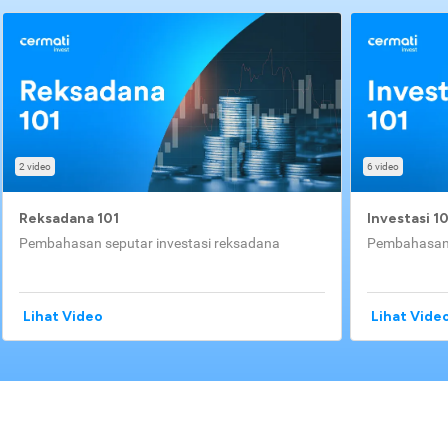
2 video
6 video
Reksadana 101
Investasi 1
Pembahasan seputar investasi reksadana
Pembahasan 
Lihat Video
Lihat Vide