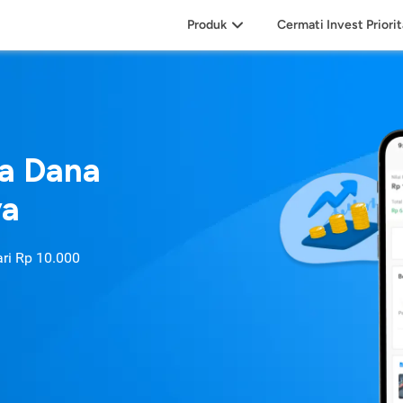
Produk
Cermati Invest Priori
sa Dana
ya
ari
Rp 10.000