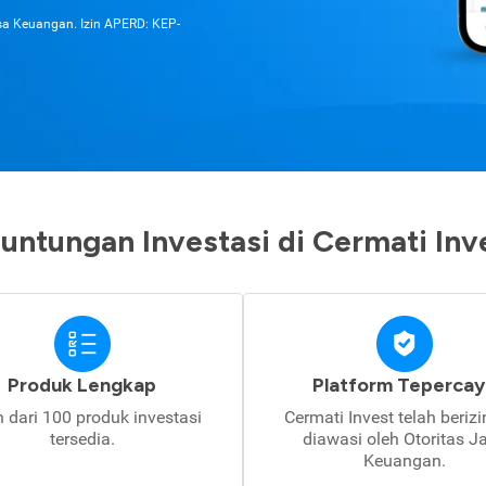
asa Keuangan. Izin APERD: KEP-
untungan Investasi di Cermati Inv
Produk Lengkap
Platform Tepercay
h dari 100 produk investasi
Cermati Invest telah beriz
tersedia.
diawasi oleh Otoritas J
Keuangan.