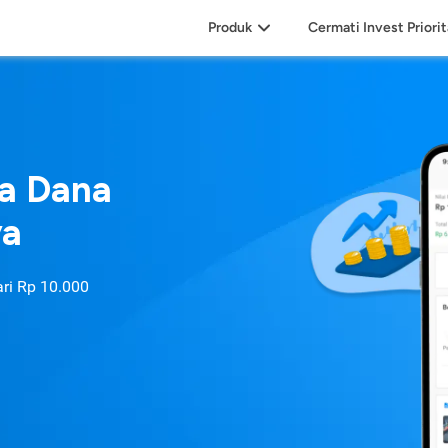
Produk
Cermati Invest Priori
sa Dana
ya
ari
Rp 10.000