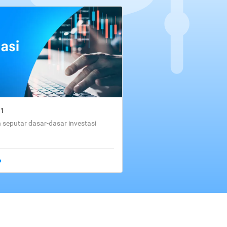
01
seputar dasar-dasar investasi
o