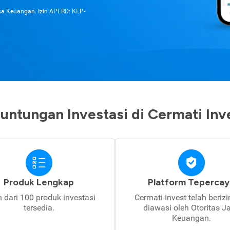
asa Keuangan. Izin APERD: KEP-
untungan Investasi di Cermati Inv
Produk Lengkap
Platform Tepercay
h dari 100 produk investasi
Cermati Invest telah beriz
tersedia.
diawasi oleh Otoritas J
Keuangan.