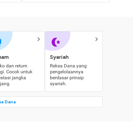
ham
Syariah
iko dan return
Reksa Dana yang
ggi. Cocok untuk
pengelolaannya
estasi jangka
berdasar prinsip
jang.
syariah.
sa Dana