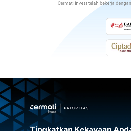
Cermati Invest telah bekerja denga
Tingkatkan Kekayaan And