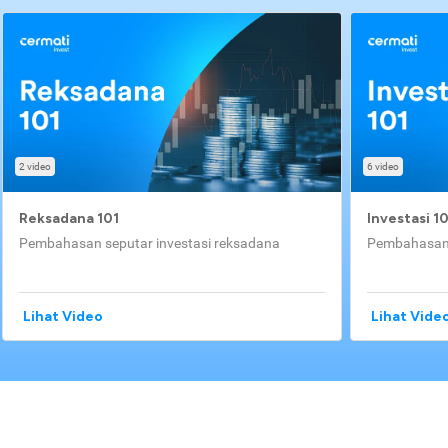
2 video
6 video
Reksadana 101
Investasi 1
Pembahasan seputar investasi reksadana
Pembahasan 
Lihat Video
Lihat Vide