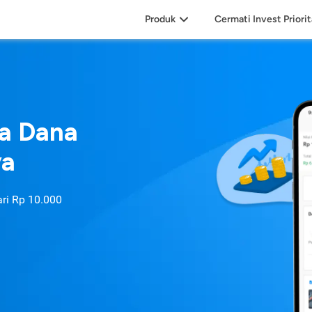
Produk
Cermati Invest Priori
sa Dana
ya
ari
Rp 10.000