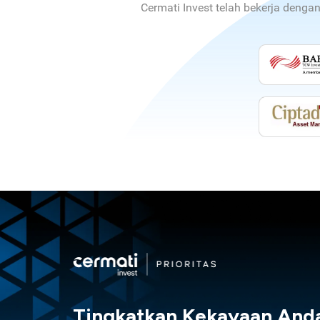
Cermati Invest telah bekerja denga
Tingkatkan Kekayaan And