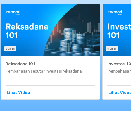
2 video
6 video
Reksadana 101
Investasi 1
Pembahasan seputar investasi reksadana
Pembahasan 
Lihat Video
Lihat Vide