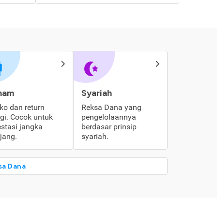
ham
Syariah
iko dan return
Reksa Dana yang
ggi. Cocok untuk
pengelolaannya
estasi jangka
berdasar prinsip
jang.
syariah.
sa Dana