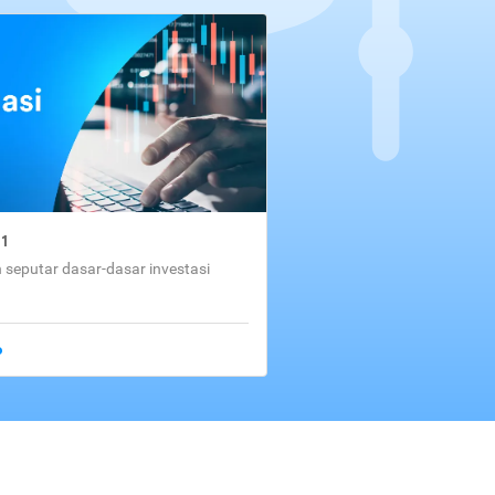
01
seputar dasar-dasar investasi
o