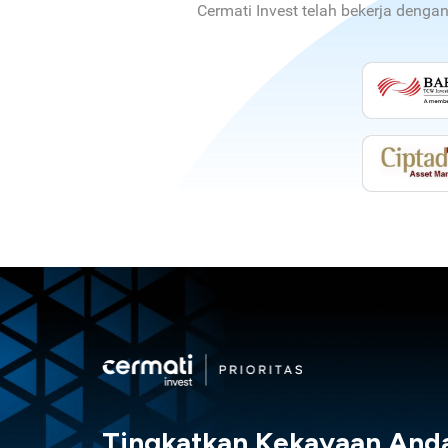
Cermati Invest telah bekerja denga
Tingkatkan Kekayaan And