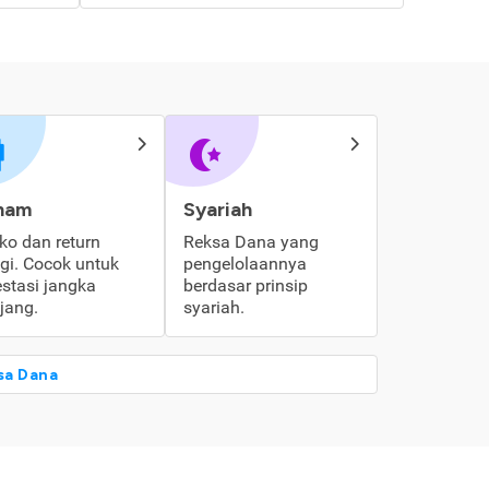
ham
Syariah
iko dan return
Reksa Dana yang
ggi. Cocok untuk
pengelolaannya
estasi jangka
berdasar prinsip
jang.
syariah.
sa Dana