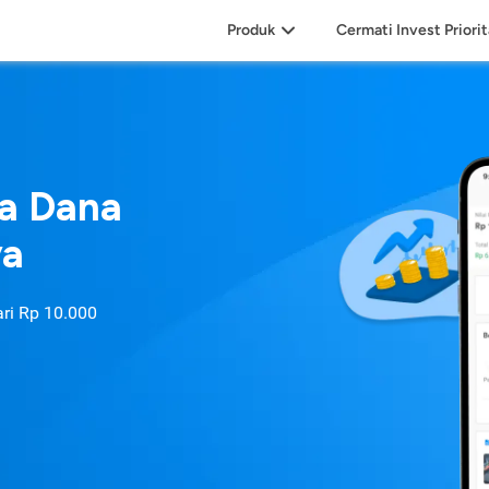
Produk
Cermati Invest Priori
sa Dana
ya
ari
Rp 10.000