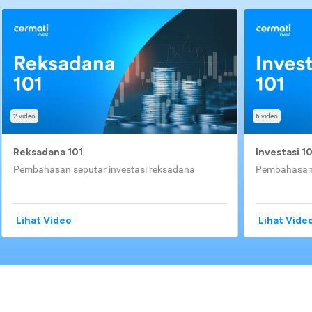
2 video
6 video
Reksadana 101
Investasi 1
Pembahasan seputar investasi reksadana
Pembahasan 
Lihat Video
Lihat Vide