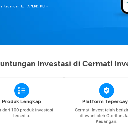
asa Keuangan. Izin APERD: KEP-
untungan Investasi di Cermati Inv
Produk Lengkap
Platform Tepercay
h dari 100 produk investasi
Cermati Invest telah beriz
tersedia.
diawasi oleh Otoritas J
Keuangan.