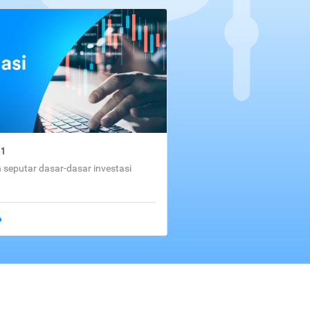
01
seputar dasar-dasar investasi
o