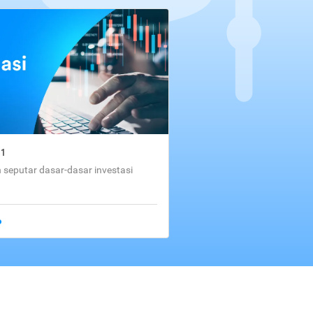
01
seputar dasar-dasar investasi
o