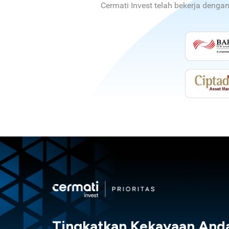
Cermati Invest telah bekerja denga
Tingkatkan Kekayaan And