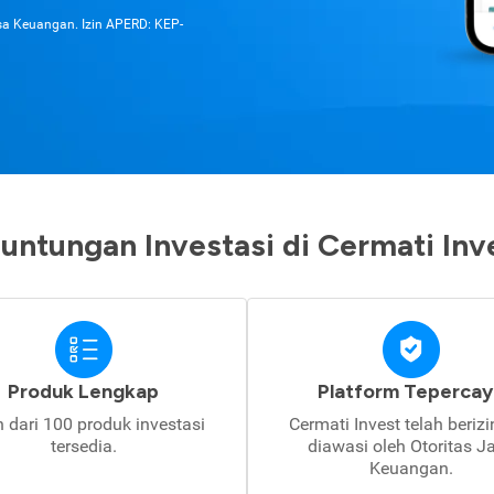
asa Keuangan. Izin APERD: KEP-
untungan Investasi di Cermati Inv
Produk Lengkap
Platform Tepercay
h dari 100 produk investasi
Cermati Invest telah beriz
tersedia.
diawasi oleh Otoritas J
Keuangan.