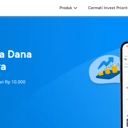
Produk
Cermati Invest Priori
sa Dana
ya
ari
Rp 10.000