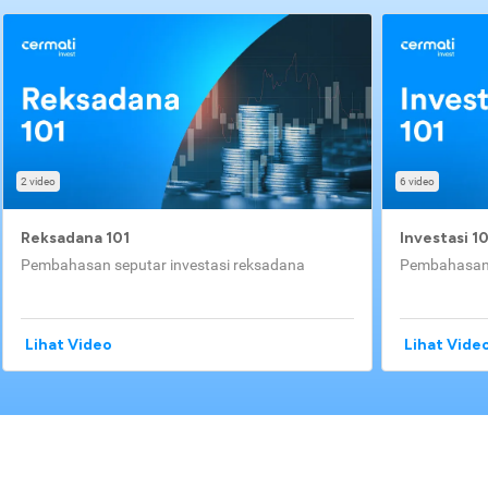
2 video
6 video
Reksadana 101
Investasi 1
Pembahasan seputar investasi reksadana
Pembahasan 
Lihat Video
Lihat Vide