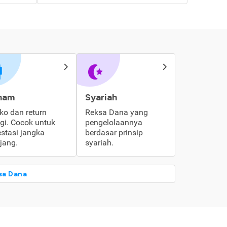
ham
Syariah
iko dan return
Reksa Dana yang
ggi. Cocok untuk
pengelolaannya
estasi jangka
berdasar prinsip
jang.
syariah.
sa Dana