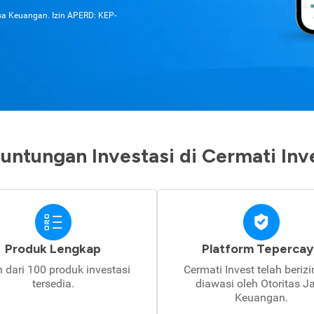
asa Keuangan. Izin APERD: KEP-
untungan Investasi di Cermati Inv
Produk Lengkap
Platform Tepercay
h dari 100 produk investasi
Cermati Invest telah beriz
tersedia.
diawasi oleh Otoritas J
Keuangan.