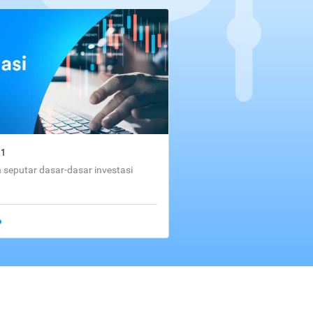
01
seputar dasar-dasar investasi
o