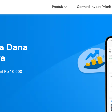
Produk
Cermati Invest Priori
sa Dana
ya
ari
Rp 10.000