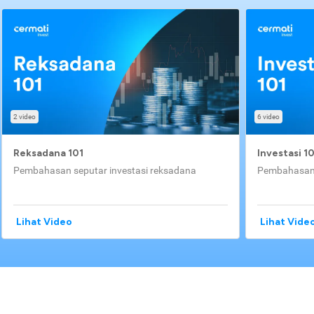
2 video
6 video
Reksadana 101
Investasi 1
Pembahasan seputar investasi reksadana
Pembahasan 
Lihat Video
Lihat Vide