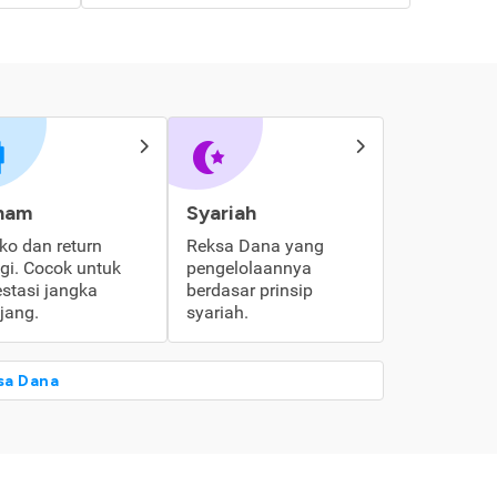
ham
Syariah
iko dan return
Reksa Dana yang
ggi. Cocok untuk
pengelolaannya
estasi jangka
berdasar prinsip
jang.
syariah.
sa Dana