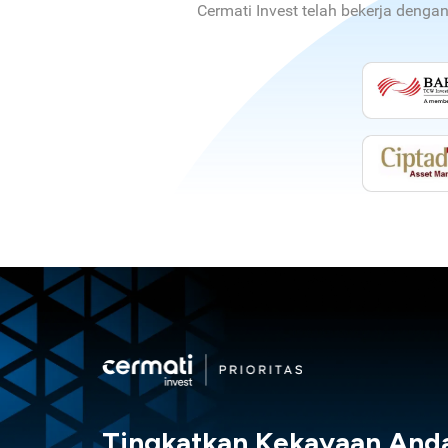
Cermati Invest telah bekerja denga
Tingkatkan Kekayaan And