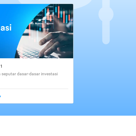
01
seputar dasar-dasar investasi
o