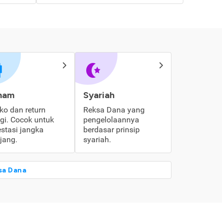
ham
Syariah
iko dan return
Reksa Dana yang
ggi. Cocok untuk
pengelolaannya
estasi jangka
berdasar prinsip
jang.
syariah.
sa Dana