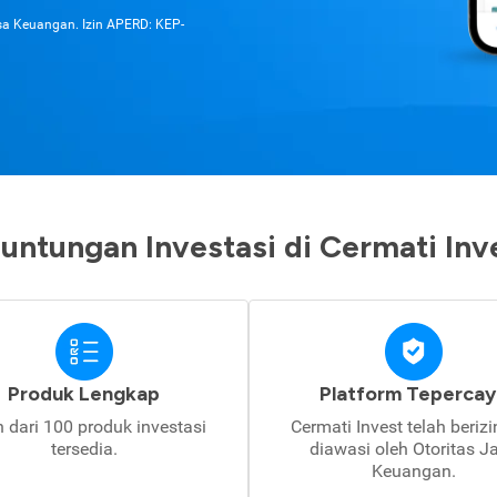
asa Keuangan. Izin APERD: KEP-
untungan Investasi di Cermati Inv
Produk Lengkap
Platform Tepercay
h dari 100 produk investasi
Cermati Invest telah beriz
tersedia.
diawasi oleh Otoritas J
Keuangan.