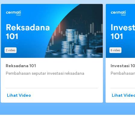
2 video
6 video
Reksadana 101
Investasi 1
Pembahasan seputar investasi reksadana
Pembahasan 
Lihat Video
Lihat Vide