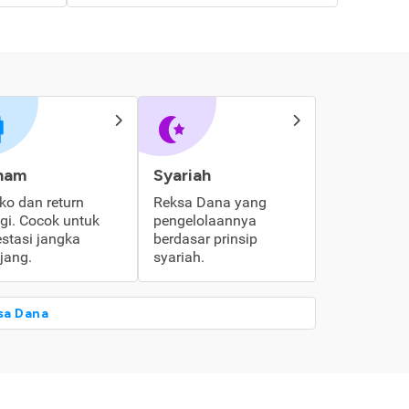
ham
Syariah
iko dan return
Reksa Dana yang
ggi. Cocok untuk
pengelolaannya
estasi jangka
berdasar prinsip
jang.
syariah.
sa Dana