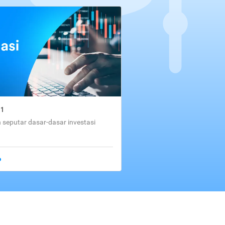
01
seputar dasar-dasar investasi
o