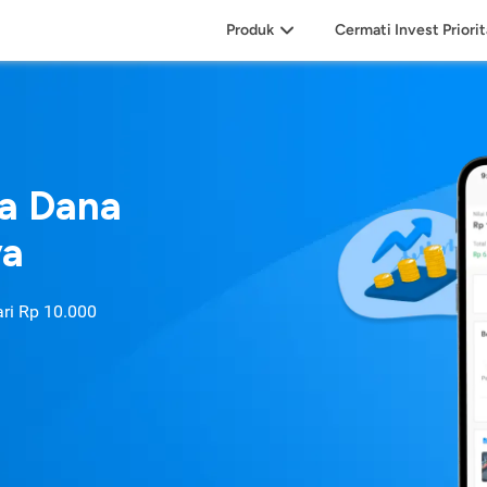
Produk
Cermati Invest Priori
sa Dana
ya
ari
Rp 10.000