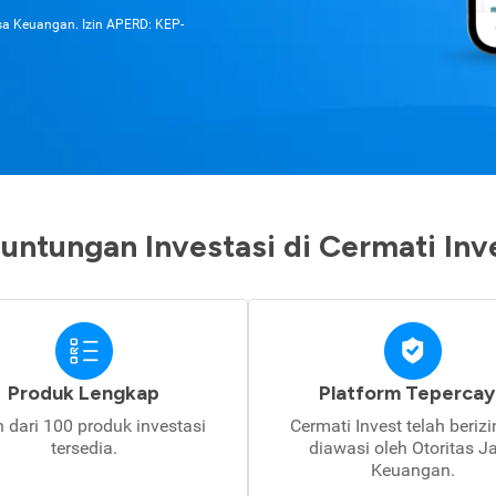
asa Keuangan. Izin APERD: KEP-
untungan Investasi di Cermati Inv
Produk Lengkap
Platform Tepercay
h dari 100 produk investasi
Cermati Invest telah beriz
tersedia.
diawasi oleh Otoritas J
Keuangan.