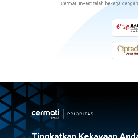
Cermati Invest telah bekerja denga
Tingkatkan Kekayaan And