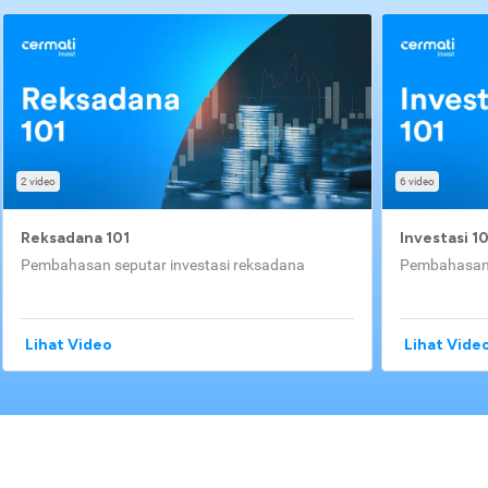
2 video
6 video
Reksadana 101
Investasi 1
Pembahasan seputar investasi reksadana
Pembahasan 
Lihat Video
Lihat Vide